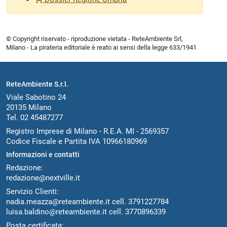
© Copyright riservato - riproduzione vietata - ReteAmbiente Srl,
Milano - La pirateria editoriale è reato ai sensi della legge 633/1941
ReteAmbiente S.r.l.
Viale Sabotino 24
20135 Milano
Tel. 02 45487277
Registro Imprese di Milano - R.E.A. MI - 2569357
Codice Fiscale e Partita IVA 10966180969
Informazioni e contatti
Redazione:
redazione@nextville.it
Servizio Clienti:
nadia.meazza@reteambiente.it
cell.
3791227784
luisa.baldino@reteambiente.it
cell.
3770896339
Posta certificata: