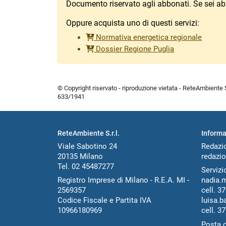
Documento riservato agli abbonati. Se sei ab
Oppure acquista uno di questi servizi:
Normativa energetica regionale
Dossier Regione Puglia
© Copyright riservato - riproduzione vietata - ReteAmbiente Sr
633/1941
ReteAmbiente S.r.l.
Informa
Viale Sabotino 24
Redazi
20135 Milano
redazio
Tel. 02 45487277
Servizio
Registro Imprese di Milano - R.E.A. MI -
nadia.
2569357
cell.
37
Codice Fiscale e Partita IVA
luisa.b
10966180969
cell.
37
Posta c