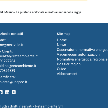
l, Milano - La pirateria editoriale è reato ai sensi della legge
zioni e contatti
Site map
one:
Home
ne@nextville.it
News
Osservatorio normativa energet
 Clienti:
Vademecum autorizzazioni
meazza@reteambiente.it
Normativa energetica regionale
91227784
Dossier regioni
aldino@reteambiente.it
Guide
70896339
Abbonamenti
ertificata:
biente@unapec.it
ti i diritti riservati - Reteambiente Srl