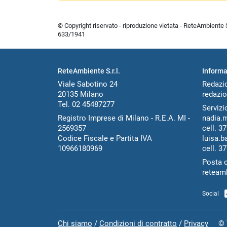
© Copyright riservato - riproduzione vietata - ReteAmbiente Sr
633/1941
ReteAmbiente S.r.l.
Informa
Viale Sabotino 24
Redazi
20135 Milano
redazio
Tel. 02 45487277
Servizio
Registro Imprese di Milano - R.E.A. MI -
nadia.
2569357
cell.
37
Codice Fiscale e Partita IVA
luisa.b
10966180969
cell.
37
Posta c
reteam
Social
Chi siamo
/
Condizioni di contratto
/
Privacy
© Tut