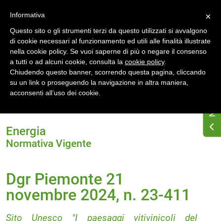
Accedi
Registrati
Informativa
×
Questo sito o gli strumenti terzi da questo utilizzati si avvalgono
di cookie necessari al funzionamento ed utili alle finalità illustrate
nella cookie policy. Se vuoi saperne di più o negare il consenso
a tutti o ad alcuni cookie, consulta la
cookie policy
.
Chiudendo questo banner, scorrendo questa pagina, cliccando
su un link o proseguendo la navigazione in altra maniera,
Home
Normativa energetica regionale
acconsenti all’uso dei cookie.
Piemonte
Normativa Vigente
Dgr Piemonte 21 novembre 2024, n. 23-411
Energia
Normativa Vigente
Dgr Piemonte 21
novembre 2024, n. 23-411
Sito Unesco "I paesaggi vitivinicoli del