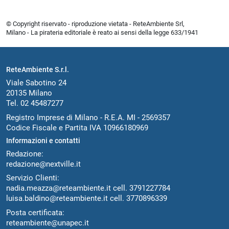
© Copyright riservato - riproduzione vietata - ReteAmbiente Srl,
Milano - La pirateria editoriale è reato ai sensi della legge 633/1941
ReteAmbiente S.r.l.
Viale Sabotino 24
20135 Milano
Tel. 02 45487277
Registro Imprese di Milano - R.E.A. MI - 2569357
Codice Fiscale e Partita IVA 10966180969
Informazioni e contatti
Redazione:
redazione@nextville.it
Servizio Clienti:
nadia.meazza@reteambiente.it
cell.
3791227784
luisa.baldino@reteambiente.it
cell.
3770896339
Posta certificata:
reteambiente@unapec.it