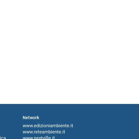
Network
www.edizioniambiente.it
www.reteambiente.it
ica
www.nextville.it