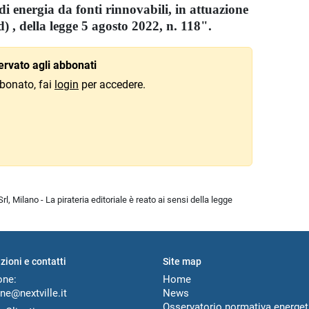
i energia da fonti rinnovabili, in attuazione
 d) , della legge 5 agosto 2022, n. 118".
rvato agli abbonati
bonato, fai
login
per accedere.
l, Milano - La pirateria editoriale è reato ai sensi della legge
zioni e contatti
Site map
one:
Home
ne@nextville.it
News
Osservatorio normativa energet