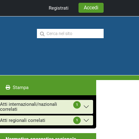
Accedi
Registrati
Stampa
Atti internazionali/nazionali
1
correlati
Atti regionali correlati
1