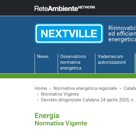
News
Osservatorio
Vademecum
normativa
autorizzazioni
energetica
Home
Normativa energetica regionale
Calab
Normativa Vigente
Decreto dirigenziale Calabria 24 aprile 2025, n.
Energia
Normativa Vigente