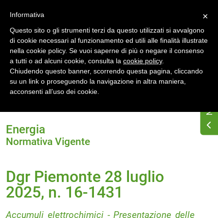
Accedi
Registrati
Informativa
×
Questo sito o gli strumenti terzi da questo utilizzati si avvalgono
di cookie necessari al funzionamento ed utili alle finalità illustrate
nella cookie policy. Se vuoi saperne di più o negare il consenso
a tutti o ad alcuni cookie, consulta la
cookie policy
.
Chiudendo questo banner, scorrendo questa pagina, cliccando
su un link o proseguendo la navigazione in altra maniera,
Home
Normativa energetica regionale
acconsenti all’uso dei cookie.
Piemonte
Normativa Vigente
Dgr Piemonte 28 luglio 2025, n. 16-1431
Energia
Normativa Vigente
Dgr Piemonte 28 luglio
2025, n. 16-1431
Accumuli elettrochimici - Presentazione delle