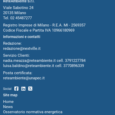
ReteAmbiente S.r.l.
Viale Sabotino 24
20135 Milano
Tel. 02 45487277
Registro Imprese di Milano - R.E.A. MI - 2569357
Codice Fiscale e Partita IVA 10966180969
Informazioni e contatti
Redazione:
redazione@nextville.it
Servizio Clienti:
nadia.meazza@reteambiente.it
cell.
3791227784
luisa.baldino@reteambiente.it
cell.
3770896339
Posta certificata:
reteambiente@unapec.it
Social
Site map
Home
News
Osservatorio normativa energetica