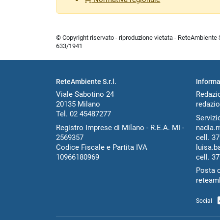
© Copyright riservato - riproduzione vietata - ReteAmbiente Sr
633/1941
ReteAmbiente S.r.l.
Informa
Viale Sabotino 24
Redazi
20135 Milano
redazio
Tel. 02 45487277
Servizio
Registro Imprese di Milano - R.E.A. MI -
nadia.
2569357
cell.
37
Codice Fiscale e Partita IVA
luisa.b
10966180969
cell.
37
Posta c
reteam
Social