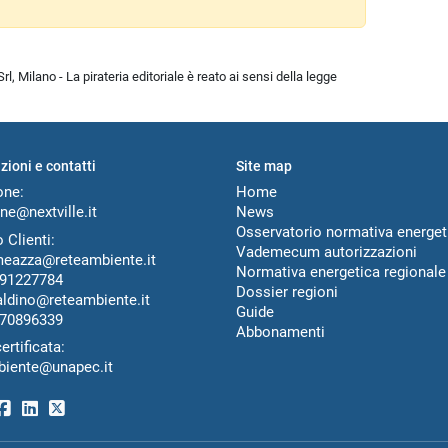
l, Milano - La pirateria editoriale è reato ai sensi della legge
zioni e contatti
Site map
one:
Home
ne@nextville.it
News
Osservatorio normativa energet
 Clienti:
Vademecum autorizzazioni
meazza@reteambiente.it
Normativa energetica regionale
91227784
Dossier regioni
aldino@reteambiente.it
Guide
70896339
Abbonamenti
ertificata:
biente@unapec.it