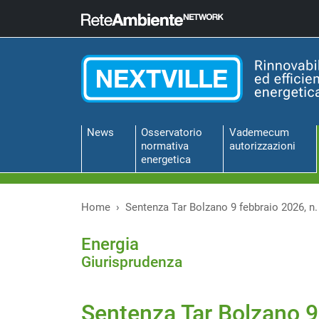
News
Osservatorio
Vademecum
normativa
autorizzazioni
energetica
Home
Sentenza Tar Bolzano 9 febbraio 2026, n.
Energia
Giurisprudenza
Sentenza Tar Bolzano 9