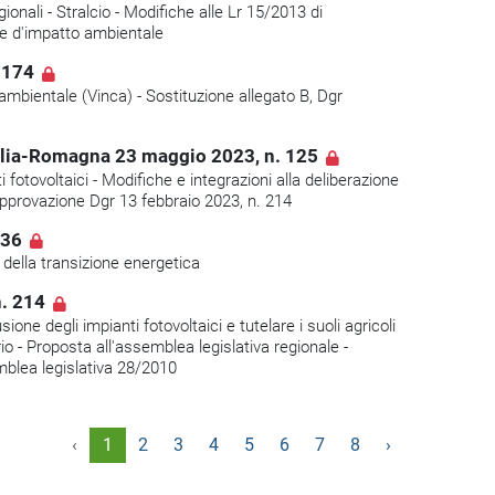
ionali - Stralcio - Modifiche alle Lr 15/2013 di
one d'impatto ambientale
1174
 ambientale (Vinca) - Sostituzione allegato B, Dgr
ilia-Romagna 23 maggio 2023, n. 125
ti fotovoltaici - Modifiche e integrazioni alla deliberazione
Approvazione Dgr 13 febbraio 2023, n. 214
636
i della transizione energetica
. 214
sione degli impianti fotovoltaici e tutelare i suoli agricoli
rio - Proposta all'assemblea legislativa regionale -
mblea legislativa 28/2010
‹
1
2
3
4
5
6
7
8
›