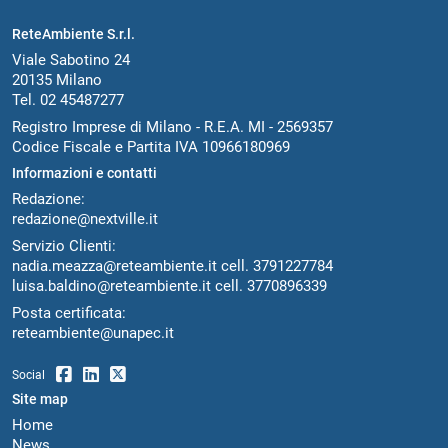
ReteAmbiente S.r.l.
Viale Sabotino 24
20135 Milano
Tel. 02 45487277
Registro Imprese di Milano - R.E.A. MI - 2569357
Codice Fiscale e Partita IVA 10966180969
Informazioni e contatti
Redazione:
redazione@nextville.it
Servizio Clienti:
nadia.meazza@reteambiente.it
cell.
3791227784
luisa.baldino@reteambiente.it
cell.
3770896339
Posta certificata:
reteambiente@unapec.it
Social
Site map
Home
News