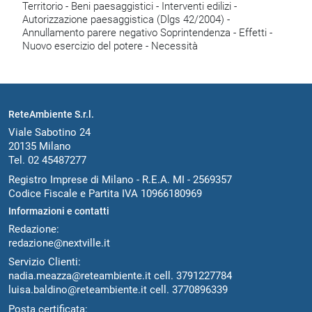
Territorio - Beni paesaggistici - Interventi edilizi -
Autorizzazione paesaggistica (Dlgs 42/2004) -
Annullamento parere negativo Soprintendenza - Effetti -
Nuovo esercizio del potere - Necessità
ReteAmbiente S.r.l.
Viale Sabotino 24
20135 Milano
Tel. 02 45487277
Registro Imprese di Milano - R.E.A. MI - 2569357
Codice Fiscale e Partita IVA 10966180969
Informazioni e contatti
Redazione:
redazione@nextville.it
Servizio Clienti:
nadia.meazza@reteambiente.it
cell.
3791227784
luisa.baldino@reteambiente.it
cell.
3770896339
Posta certificata: