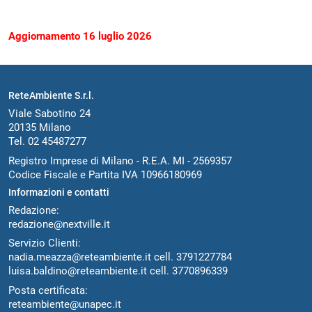
Aggiornamento 16 luglio 2026
ReteAmbiente S.r.l.
Viale Sabotino 24
20135 Milano
Tel. 02 45487277
Registro Imprese di Milano - R.E.A. MI - 2569357
Codice Fiscale e Partita IVA 10966180969
Informazioni e contatti
Redazione:
redazione@nextville.it
Servizio Clienti:
nadia.meazza@reteambiente.it
cell.
3791227784
luisa.baldino@reteambiente.it
cell.
3770896339
Posta certificata:
reteambiente@unapec.it