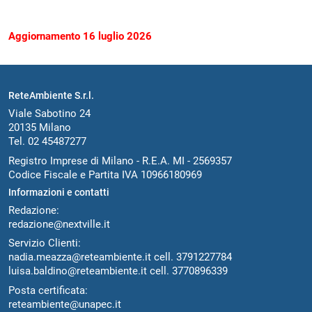
Aggiornamento 16 luglio 2026
ReteAmbiente S.r.l.
Viale Sabotino 24
20135 Milano
Tel. 02 45487277
Registro Imprese di Milano - R.E.A. MI - 2569357
Codice Fiscale e Partita IVA 10966180969
Informazioni e contatti
Redazione:
redazione@nextville.it
Servizio Clienti:
nadia.meazza@reteambiente.it
cell.
3791227784
luisa.baldino@reteambiente.it
cell.
3770896339
Posta certificata:
reteambiente@unapec.it