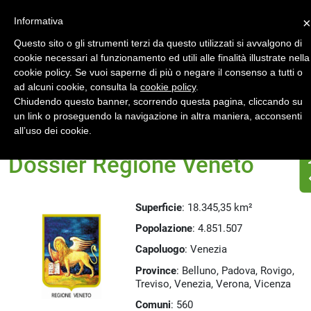
Accedi
Registrati
Informativa
×
Questo sito o gli strumenti terzi da questo utilizzati si avvalgono di
cookie necessari al funzionamento ed utili alle finalità illustrate nella
cookie policy. Se vuoi saperne di più o negare il consenso a tutti o
ad alcuni cookie, consulta la
cookie policy
.
Chiudendo questo banner, scorrendo questa pagina, cliccando su
un link o proseguendo la navigazione in altra maniera, acconsenti
Home
Dossier Regioni
all’uso dei cookie.
Dossier Regione Veneto
Superficie
: 18.345,35 km²
Popolazione
: 4.851.507
Capoluogo
: Venezia
Province
: Belluno, Padova, Rovigo,
Treviso, Venezia, Verona, Vicenza
Comuni
: 560