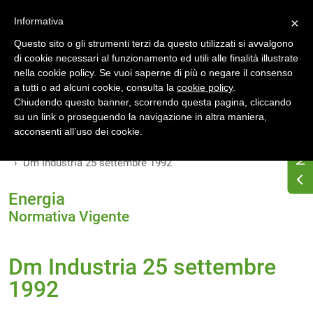
Accedi
Registrati
Informativa
×
Questo sito o gli strumenti terzi da questo utilizzati si avvalgono
di cookie necessari al funzionamento ed utili alle finalità illustrate
nella cookie policy. Se vuoi saperne di più o negare il consenso
a tutti o ad alcuni cookie, consulta la
cookie policy
.
Chiudendo questo banner, scorrendo questa pagina, cliccando
su un link o proseguendo la navigazione in altra maniera,
Home
Osservatorio di normativa energetica
acconsenti all’uso dei cookie.
Normativa energetica nazionale
Normativa Vigente
Dm Industria 25 settembre 1992
Energia
Normativa Vigente
Dm Industria 25 settembre
1992