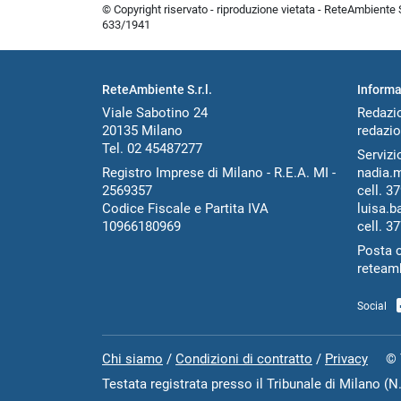
© Copyright riservato - riproduzione vietata - ReteAmbiente Sr
633/1941
ReteAmbiente S.r.l.
Informa
Viale Sabotino 24
Redazi
20135 Milano
redazio
Tel. 02 45487277
Servizio
Registro Imprese di Milano - R.E.A. MI -
nadia.
2569357
cell.
37
Codice Fiscale e Partita IVA
luisa.b
10966180969
cell.
37
Posta c
reteam
Social
Chi siamo
/
Condizioni di contratto
/
Privacy
© Tut
Testata registrata presso il Tribunale di Milano (