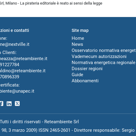
l, Milano - La pirateria editoriale è reato ai sensi della legge
zioni e contatti
Site map
one:
Home
ne@nextville.it
News
Osservatorio normativa energet
 Clienti:
Vademecum autorizzazioni
meazza@reteambiente.it
Normativa energetica regionale
91227784
Dossier regioni
aldino@reteambiente.it
Guide
70896339
Abbonamenti
ertificata:
biente@unapec.it
ti i diritti riservati - Reteambiente Srl
N. 98, 3 marzo 2009) ISSN 2465-2601 - Direttore responsabile: Sergio 