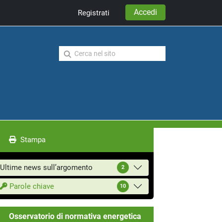
Accedi
Registrati
Stampa
Ultime news sull’argomento
2
Parole chiave
10
Osservatorio di normativa energetica