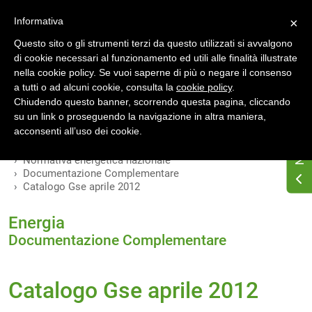
Accedi
Registrati
Informativa
×
Questo sito o gli strumenti terzi da questo utilizzati si avvalgono
di cookie necessari al funzionamento ed utili alle finalità illustrate
nella cookie policy. Se vuoi saperne di più o negare il consenso
a tutti o ad alcuni cookie, consulta la
cookie policy
.
INDICE
VERSIONI
Chiudendo questo banner, scorrendo questa pagina, cliccando
su un link o proseguendo la navigazione in altra maniera,
MODIFICHE
acconsenti all’uso dei cookie.
Home
Osservatorio di normativa energetica
Normativa energetica nazionale
Documentazione Complementare
Catalogo Gse aprile 2012
Energia
Documentazione Complementare
Catalogo Gse aprile 2012