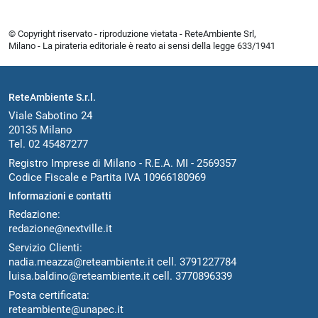
© Copyright riservato - riproduzione vietata - ReteAmbiente Srl,
Milano - La pirateria editoriale è reato ai sensi della legge 633/1941
ReteAmbiente S.r.l.
Viale Sabotino 24
20135 Milano
Tel. 02 45487277
Registro Imprese di Milano - R.E.A. MI - 2569357
Codice Fiscale e Partita IVA 10966180969
Informazioni e contatti
Redazione:
redazione@nextville.it
Servizio Clienti:
nadia.meazza@reteambiente.it
cell.
3791227784
luisa.baldino@reteambiente.it
cell.
3770896339
Posta certificata:
reteambiente@unapec.it