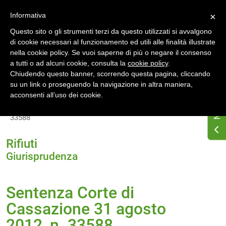
Accedi
Registrati
Informativa
×
Questo sito o gli strumenti terzi da questo utilizzati si avvalgono
di cookie necessari al funzionamento ed utili alle finalità illustrate
nella cookie policy. Se vuoi saperne di più o negare il consenso
a tutti o ad alcuni cookie, consulta la
cookie policy
.
Chiudendo questo banner, scorrendo questa pagina, cliccando
su un link o proseguendo la navigazione in altra maniera,
Home
Osservatorio di normativa energetica
acconsenti all’uso dei cookie.
Normativa energetica nazionale
Giurisprudenza
Sentenza Corte di Cassazione 31 agosto 2012, n.
33588
Rifiuti
Giurisprudenza
Sentenza Corte di
Cassazione 31 agosto
2012, n. 33588