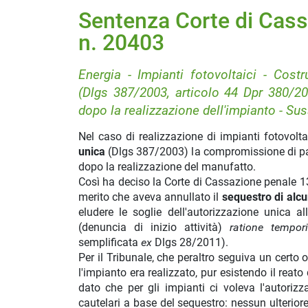
Sentenza Corte di Cas
n. 20403
Energia - Impianti fotovoltaici - Costr
(Dlgs 387/2003, articolo 44 Dpr 380/20
dopo la realizzazione dell'impianto - Su
Nel caso di realizzazione di impianti fotovolta
unica
(Dlgs 387/2003) la compromissione di pa
dopo la realizzazione del manufatto.
Così ha deciso la Corte di Cassazione penale 1
merito che aveva annullato il
sequestro di alcun
eludere le soglie dell'autorizzazione unica al
(denuncia di inizio attività)
ratione tempori
semplificata
ex
Dlgs 28/2011).
Per il Tribunale, che peraltro seguiva un certo
l'impianto era realizzato, pur esistendo il reat
dato che per gli impianti ci voleva l'autori
cautelari a base del sequestro: nessun ulterio