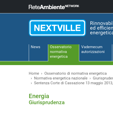
News
Osservatorio
Vademecum
normativa
autorizzazioni
energetica
Home
Osservatorio di normativa energetica
Normativa energetica nazionale
Giurisprude
Sentenza Corte di Cassazione 13 maggio 2013,
Energia
Giurisprudenza