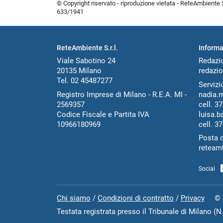
© Copyright riservato - riproduzione vietata - ReteAmbiente Sr
633/1941
ReteAmbiente S.r.l.
Informa
Viale Sabotino 24
Redazi
20135 Milano
redazio
Tel. 02 45487277
Servizio
Registro Imprese di Milano - R.E.A. MI -
nadia.
2569357
cell.
37
Codice Fiscale e Partita IVA
luisa.b
10966180969
cell.
37
Posta c
reteam
Social
Chi siamo
/
Condizioni di contratto
/
Privacy
© Tut
Testata registrata presso il Tribunale di Milano (