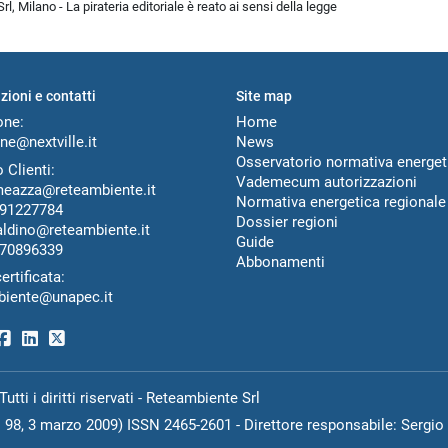
l, Milano - La pirateria editoriale è reato ai sensi della legge
zioni e contatti
Site map
one:
Home
ne@nextville.it
News
Osservatorio normativa energet
 Clienti:
Vademecum autorizzazioni
meazza@reteambiente.it
Normativa energetica regionale
91227784
Dossier regioni
aldino@reteambiente.it
Guide
70896339
Abbonamenti
ertificata:
biente@unapec.it
ti i diritti riservati - Reteambiente Srl
N. 98, 3 marzo 2009) ISSN 2465-2601 - Direttore responsabile: Sergio 