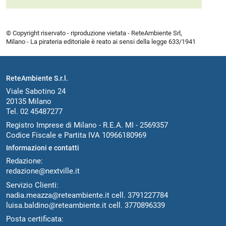
© Copyright riservato - riproduzione vietata - ReteAmbiente Srl,
Milano - La pirateria editoriale è reato ai sensi della legge 633/1941
ReteAmbiente S.r.l.
Viale Sabotino 24
20135 Milano
Tel. 02 45487277
Registro Imprese di Milano - R.E.A. MI - 2569357
Codice Fiscale e Partita IVA 10966180969
Informazioni e contatti
Redazione:
redazione@nextville.it
Servizio Clienti:
nadia.meazza@reteambiente.it
cell.
3791227784
luisa.baldino@reteambiente.it
cell.
3770896339
Posta certificata: