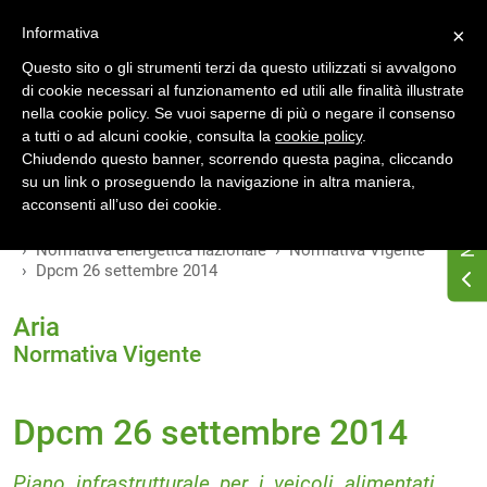
Accedi
Registrati
Informativa
×
Questo sito o gli strumenti terzi da questo utilizzati si avvalgono
di cookie necessari al funzionamento ed utili alle finalità illustrate
nella cookie policy. Se vuoi saperne di più o negare il consenso
a tutti o ad alcuni cookie, consulta la
cookie policy
.
INDICE
VERSIONI
Chiudendo questo banner, scorrendo questa pagina, cliccando
su un link o proseguendo la navigazione in altra maniera,
MODIFICHE
acconsenti all’uso dei cookie.
Home
Osservatorio di normativa energetica
Normativa energetica nazionale
Normativa Vigente
Dpcm 26 settembre 2014
Aria
Normativa Vigente
Dpcm 26 settembre 2014
Piano infrastrutturale per i veicoli alimentati