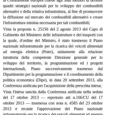
la Commissione europea chiede agli Stati membri di definire
quadri strategici nazionali per lo sviluppo dei combustibili
alternativi e della relativa infrastruttura, al fine di promuovere
la diffusione sul mercato dei combustibili alternativi e creare
l'infrastruttura minima necessaria per tali combustibili;
Vista la proposta n. 25156 del 2 agosto 2013 del Capo di
Gabinetto del Ministero delle infrastrutture e dei trasporti con
la quale, d'ordine del Ministro, è stato trasmesso il Piano
nazionale infrastrutturale per la ricarica dei veicoli alimentati
ad energia elettrica (Pnire), unitamente alla relazione
istruttoria della competente Direzione generale per lo
sviluppo del territorio, la programmazione ed i progetti
internazionali, Piano successivamente trasmesso dal
Dipartimento per la programmazione e il coordinamento della
politica economica (Dipe), in data 20 settembre 2013, alla
Conferenza unificata per l'acquisizione della prescritta intesa;
Vista l'intesa sancita dalla Conferenza unificata nella seduta
del 17 ottobre 2013 — repertorio atti n.106/CU del 17
ottobre 2013 — trasmessa con nota n. 4585 del 23 ottobre
2013 e recante l'approvazione del Piano nazionale
infrastrutturale per la ricarica dei veicoli alimentati ad energia