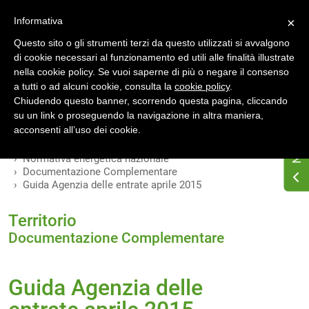
Accedi
Registrati
Informativa
×
Questo sito o gli strumenti terzi da questo utilizzati si avvalgono
di cookie necessari al funzionamento ed utili alle finalità illustrate
nella cookie policy. Se vuoi saperne di più o negare il consenso
a tutti o ad alcuni cookie, consulta la
cookie policy
.
INDICE
VERSIONI
Chiudendo questo banner, scorrendo questa pagina, cliccando
su un link o proseguendo la navigazione in altra maniera,
MODIFICHE
acconsenti all’uso dei cookie.
Home
Osservatorio di normativa energetica
Normativa energetica nazionale
Documentazione Complementare
Guida Agenzia delle entrate aprile 2015
Territorio
Documentazione Complementare
Guida Agenzia delle