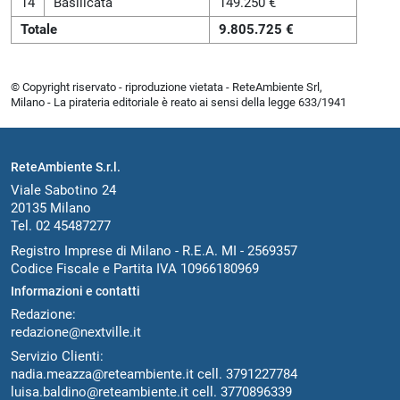
14
Basilicata
149.250 €
Totale
9.805.725 €
© Copyright riservato - riproduzione vietata - ReteAmbiente Srl,
Milano - La pirateria editoriale è reato ai sensi della legge 633/1941
ReteAmbiente S.r.l.
Viale Sabotino 24
20135 Milano
Tel. 02 45487277
Registro Imprese di Milano - R.E.A. MI - 2569357
Codice Fiscale e Partita IVA 10966180969
Informazioni e contatti
Redazione:
redazione@nextville.it
Servizio Clienti:
nadia.meazza@reteambiente.it
cell.
3791227784
luisa.baldino@reteambiente.it
cell.
3770896339