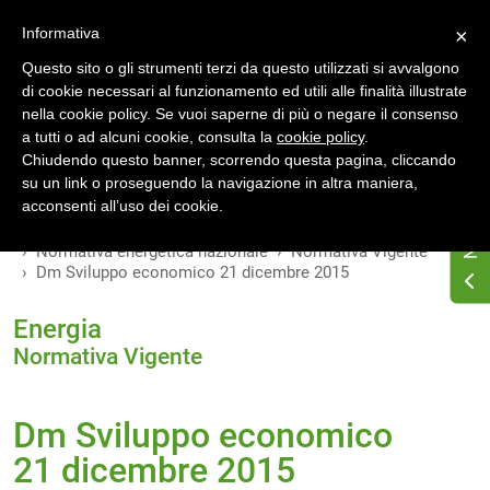
Accedi
Registrati
Informativa
×
Questo sito o gli strumenti terzi da questo utilizzati si avvalgono
di cookie necessari al funzionamento ed utili alle finalità illustrate
nella cookie policy. Se vuoi saperne di più o negare il consenso
a tutti o ad alcuni cookie, consulta la
cookie policy
.
INDICE
VERSIONI
Chiudendo questo banner, scorrendo questa pagina, cliccando
su un link o proseguendo la navigazione in altra maniera,
MODIFICHE
acconsenti all’uso dei cookie.
Home
Osservatorio di normativa energetica
Normativa energetica nazionale
Normativa Vigente
Dm Sviluppo economico 21 dicembre 2015
Energia
Normativa Vigente
Dm Sviluppo economico
21 dicembre 2015