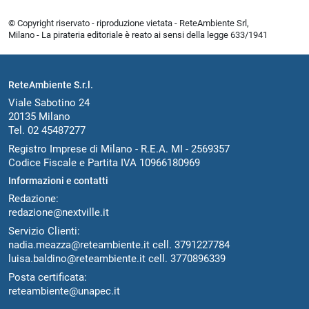
© Copyright riservato - riproduzione vietata - ReteAmbiente Srl,
Milano - La pirateria editoriale è reato ai sensi della legge 633/1941
ReteAmbiente S.r.l.
Viale Sabotino 24
20135 Milano
Tel. 02 45487277
Registro Imprese di Milano - R.E.A. MI - 2569357
Codice Fiscale e Partita IVA 10966180969
Informazioni e contatti
Redazione:
redazione@nextville.it
Servizio Clienti:
nadia.meazza@reteambiente.it
cell.
3791227784
luisa.baldino@reteambiente.it
cell.
3770896339
Posta certificata:
reteambiente@unapec.it