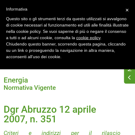
Accedi
Registrati
Informativa
×
Questo sito o gli strumenti terzi da questo utilizzati si avvalgono
di cookie necessari al funzionamento ed utili alle finalità illustrate
nella cookie policy. Se vuoi saperne di più o negare il consenso
a tutti o ad alcuni cookie, consulta la
cookie policy
.
Chiudendo questo banner, scorrendo questa pagina, cliccando
su un link o proseguendo la navigazione in altra maniera,
Home
Normativa energetica regionale
Abruzzo
acconsenti all’uso dei cookie.
Normativa Vigente
Dgr Abruzzo 12 aprile 2007, n. 351
Energia
Normativa Vigente
Dgr Abruzzo 12 aprile
2007, n. 351
Criteri e indirizzi per il rilascio