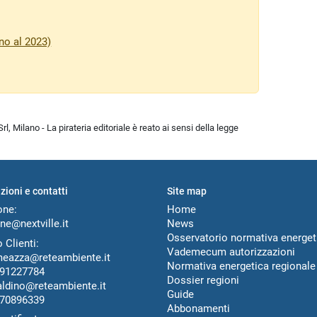
no al 2023)
l, Milano - La pirateria editoriale è reato ai sensi della legge
zioni e contatti
Site map
one:
Home
ne@nextville.it
News
Osservatorio normativa energet
 Clienti:
Vademecum autorizzazioni
meazza@reteambiente.it
Normativa energetica regionale
91227784
Dossier regioni
aldino@reteambiente.it
Guide
70896339
Abbonamenti