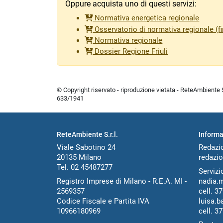
Oppure acquista uno di questi servizi:
Normativa energetica regionale
Osservatorio di normativa regionale (fi
Normativa regionale
Dossier Regione Friuli
© Copyright riservato - riproduzione vietata - ReteAmbiente Sr
633/1941
ReteAmbiente S.r.l.
Informa
Viale Sabotino 24
Redazi
20135 Milano
redazio
Tel. 02 45487277
Servizio
Registro Imprese di Milano - R.E.A. MI -
nadia.
2569357
cell.
37
Codice Fiscale e Partita IVA
luisa.b
10966180969
cell.
37