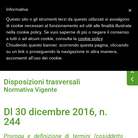
Accedi
Registrati
Informativa
×
Questo sito o gli strumenti terzi da questo utilizzati si avvalgono
di cookie necessari al funzionamento ed utili alle finalità illustrate
nella cookie policy. Se vuoi saperne di più o negare il consenso
a tutti o ad alcuni cookie, consulta la
cookie policy
.
Chiudendo questo banner, scorrendo questa pagina, cliccando
su un link o proseguendo la navigazione in altra maniera,
Home
Osservatorio di normativa energetica
acconsenti all’uso dei cookie.
Normativa energetica nazionale
Normativa Vigente
Dl 30 dicembre 2016, n. 244
Disposizioni trasversali
Normativa Vigente
Dl 30 dicembre 2016, n.
244
Proroga e definizione di termini (cosiddetto