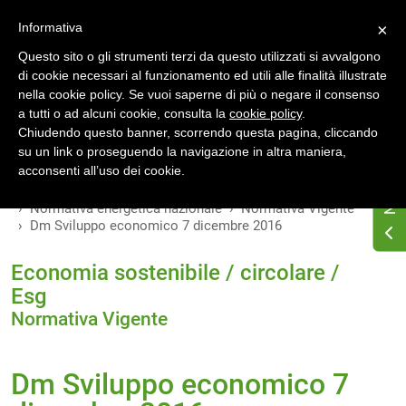
Accedi
Registrati
Informativa
×
Questo sito o gli strumenti terzi da questo utilizzati si avvalgono
di cookie necessari al funzionamento ed utili alle finalità illustrate
nella cookie policy. Se vuoi saperne di più o negare il consenso
a tutti o ad alcuni cookie, consulta la
cookie policy
.
INDICE
VERSIONI
Chiudendo questo banner, scorrendo questa pagina, cliccando
su un link o proseguendo la navigazione in altra maniera,
MODIFICHE
acconsenti all’uso dei cookie.
Home
Osservatorio di normativa energetica
Normativa energetica nazionale
Normativa Vigente
Dm Sviluppo economico 7 dicembre 2016
Economia sostenibile / circolare /
Esg
Normativa Vigente
Dm Sviluppo economico 7