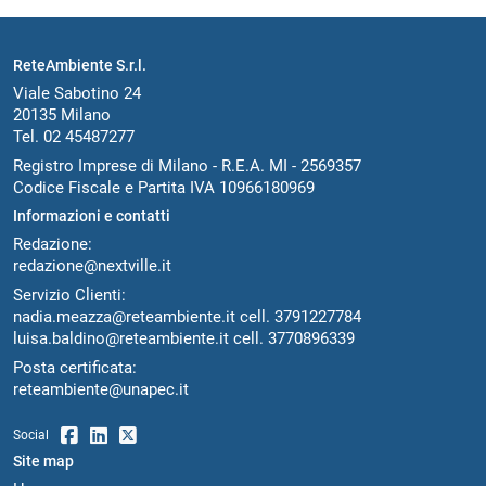
ReteAmbiente S.r.l.
Viale Sabotino 24
20135 Milano
Tel. 02 45487277
Registro Imprese di Milano - R.E.A. MI - 2569357
Codice Fiscale e Partita IVA 10966180969
Informazioni e contatti
Redazione:
redazione@nextville.it
Servizio Clienti:
nadia.meazza@reteambiente.it
cell.
3791227784
luisa.baldino@reteambiente.it
cell.
3770896339
Posta certificata:
reteambiente@unapec.it
Social
Site map