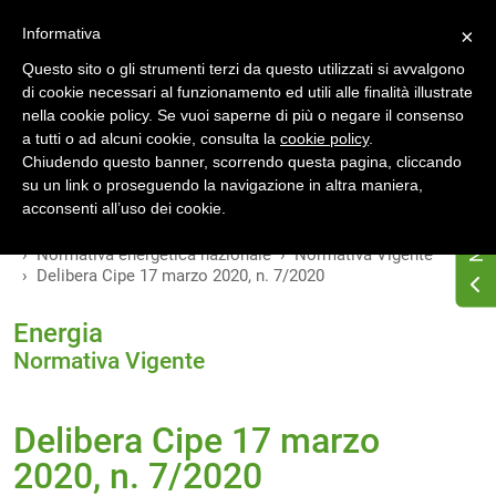
Accedi
Registrati
Informativa
×
Questo sito o gli strumenti terzi da questo utilizzati si avvalgono
di cookie necessari al funzionamento ed utili alle finalità illustrate
nella cookie policy. Se vuoi saperne di più o negare il consenso
a tutti o ad alcuni cookie, consulta la
cookie policy
.
INDICE
VERSIONI
Chiudendo questo banner, scorrendo questa pagina, cliccando
su un link o proseguendo la navigazione in altra maniera,
MODIFICHE
acconsenti all’uso dei cookie.
Home
Osservatorio di normativa energetica
Normativa energetica nazionale
Normativa Vigente
Delibera Cipe 17 marzo 2020, n. 7/2020
Energia
Normativa Vigente
Delibera Cipe 17 marzo
2020, n. 7/2020