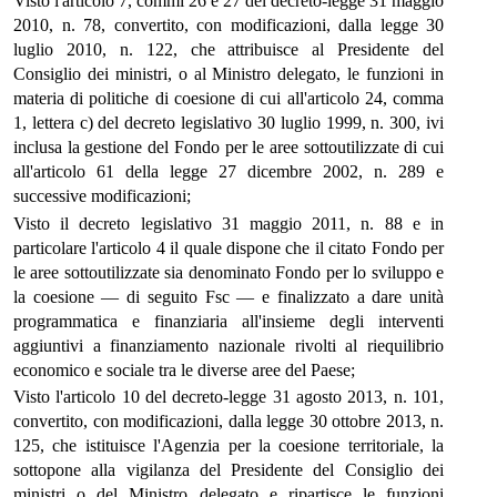
Visto l'articolo 7, commi 26 e 27 del decreto-legge 31 maggio
2010, n. 78, convertito, con modificazioni, dalla legge 30
luglio 2010, n. 122, che attribuisce al Presidente del
Consiglio dei ministri, o al Ministro delegato, le funzioni in
materia di politiche di coesione di cui all'articolo 24, comma
1, lettera c) del decreto legislativo 30 luglio 1999, n. 300, ivi
inclusa la gestione del Fondo per le aree sottoutilizzate di cui
all'articolo 61 della legge 27 dicembre 2002, n. 289 e
successive modificazioni;
Visto il decreto legislativo 31 maggio 2011, n. 88 e in
particolare l'articolo 4 il quale dispone che il citato Fondo per
le aree sottoutilizzate sia denominato Fondo per lo sviluppo e
la coesione — di seguito Fsc — e finalizzato a dare unità
programmatica e finanziaria all'insieme degli interventi
aggiuntivi a finanziamento nazionale rivolti al riequilibrio
economico e sociale tra le diverse aree del Paese;
Visto l'articolo 10 del decreto-legge 31 agosto 2013, n. 101,
convertito, con modificazioni, dalla legge 30 ottobre 2013, n.
125, che istituisce l'Agenzia per la coesione territoriale, la
sottopone alla vigilanza del Presidente del Consiglio dei
ministri o del Ministro delegato e ripartisce le funzioni