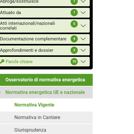
Abroga/sostituisce
1
Attuato da
1
Atti internazionali/nazionali
5
correlati
Documentazione complementare
4
Approfondimenti e dossier
3
Parole chiave
10
Osservatorio di normativa energetica
Normativa energetica UE e nazionale
Normativa Vigente
Normativa in Cantiere
Giurisprudenza