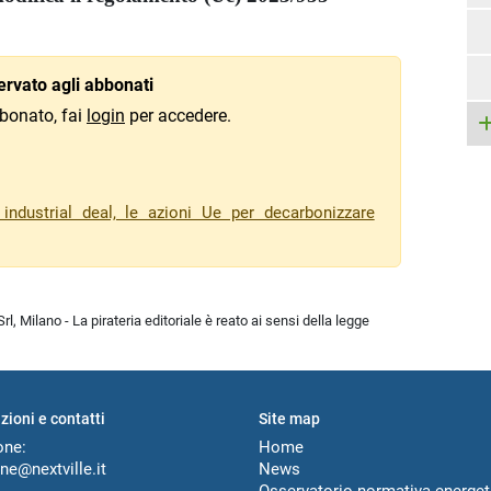
rvato agli abbonati
bonato, fai
login
per accedere.
ndustrial deal, le azioni Ue per decarbonizzare
l, Milano - La pirateria editoriale è reato ai sensi della legge
zioni e contatti
Site map
one:
Home
ne@nextville.it
News
Osservatorio normativa energet