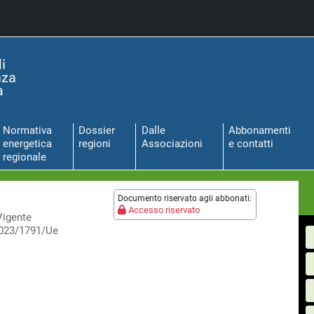
Normativa
Dossier
Dalle
Abbonamenti
energetica
regioni
Associazioni
e contatti
regionale
Documento riservato agli abbonati:
Accesso riservato
Vigente
2023/1791/Ue