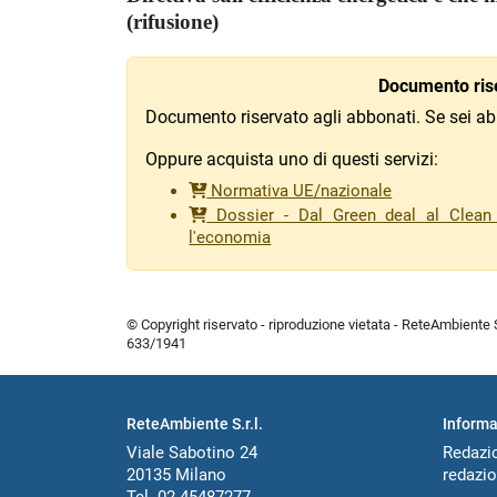
(rifusione)
Documento rise
Documento riservato agli abbonati. Se sei ab
Oppure acquista uno di questi servizi:
Normativa UE/nazionale
Dossier - Dal Green deal al Clean i
l'economia
© Copyright riservato - riproduzione vietata - ReteAmbiente Sr
633/1941
ReteAmbiente S.r.l.
Informa
Viale Sabotino 24
Redazi
20135 Milano
redazio
Tel. 02 45487277