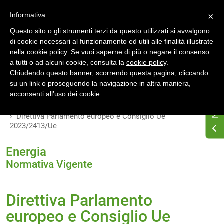
Accedi
Registrati
Informativa
×
Questo sito o gli strumenti terzi da questo utilizzati si avvalgono
di cookie necessari al funzionamento ed utili alle finalità illustrate
nella cookie policy. Se vuoi saperne di più o negare il consenso
a tutti o ad alcuni cookie, consulta la
cookie policy
.
Chiudendo questo banner, scorrendo questa pagina, cliccando
su un link o proseguendo la navigazione in altra maniera,
Home
Osservatorio di normativa energetica
acconsenti all’uso dei cookie.
Normativa energetica nazionale
Normativa Vigente
Direttiva Parlamento europeo e Consiglio Ue
2023/2413/Ue
Energia
Normativa Vigente
Direttiva Parlamento
europeo e Consiglio Ue