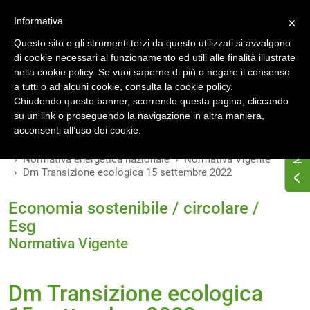
Accedi
Registrati
Informativa
×
Questo sito o gli strumenti terzi da questo utilizzati si avvalgono
di cookie necessari al funzionamento ed utili alle finalità illustrate
nella cookie policy. Se vuoi saperne di più o negare il consenso
a tutti o ad alcuni cookie, consulta la
cookie policy
.
INDICE
VERSIONI
Chiudendo questo banner, scorrendo questa pagina, cliccando
su un link o proseguendo la navigazione in altra maniera,
MODIFICHE
acconsenti all’uso dei cookie.
Home
Osservatorio di normativa energetica
Normativa energetica nazionale
Normativa Vigente
Dm Transizione ecologica 15 settembre 2022
Economia sostenibile / circolare /
Esg
Normativa Vigente
Dm Transizione ecologica