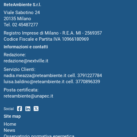
ReteAmbiente S.r.l.
Viale Sabotino 24
20135 Milano
Tel. 02 45487277
Registro Imprese di Milano - R.E.A. MI - 2569357
Codice Fiscale e Partita IVA 10966180969
Informazioni e contatti
Redazione:
redazione@nextville.it
Servizio Clienti:
nadia.meazza@reteambiente.it
cell.
3791227784
luisa.baldino@reteambiente.it
cell.
3770896339
Posta certificata:
reteambiente@unapec.it
Social
Site map
Home
News
Osservatorio normativa energetica