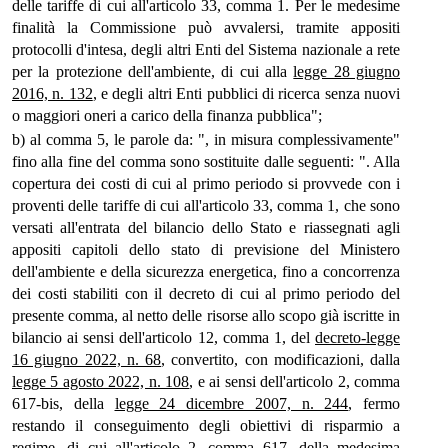
delle tariffe di cui all'articolo 33, comma 1. Per le medesime
finalità la Commissione può avvalersi, tramite appositi
protocolli d'intesa, degli altri Enti del Sistema nazionale a rete
per la protezione dell'ambiente, di cui alla
legge 28 giugno
2016, n. 132
, e degli altri Enti pubblici di ricerca senza nuovi
o maggiori oneri a carico della finanza pubblica";
b) al comma 5, le parole da: ", in misura complessivamente"
fino alla fine del comma sono sostituite dalle seguenti: ". Alla
copertura dei costi di cui al primo periodo si provvede con i
proventi delle tariffe di cui all'articolo 33, comma 1, che sono
versati all'entrata del bilancio dello Stato e riassegnati agli
appositi capitoli dello stato di previsione del Ministero
dell'ambiente e della sicurezza energetica, fino a concorrenza
dei costi stabiliti con il decreto di cui al primo periodo del
presente comma, al netto delle risorse allo scopo già iscritte in
bilancio ai sensi dell'articolo 12, comma 1, del
decreto-legge
16 giugno 2022, n. 68
, convertito, con modificazioni, dalla
legge 5 agosto 2022, n. 108
, e ai sensi dell'articolo 2, comma
617-bis, della
legge 24 dicembre 2007, n. 244
, fermo
restando il conseguimento degli obiettivi di risparmio a
regime, di cui all'articolo 2, comma 617, della medesima