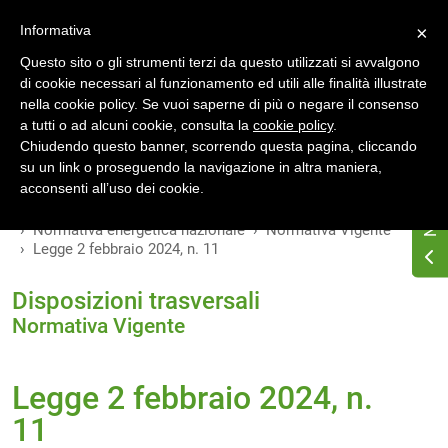
Accedi
Registrati
Informativa
×
Questo sito o gli strumenti terzi da questo utilizzati si avvalgono
di cookie necessari al funzionamento ed utili alle finalità illustrate
nella cookie policy. Se vuoi saperne di più o negare il consenso
a tutti o ad alcuni cookie, consulta la
cookie policy
.
INDICE
VERSIONI
Chiudendo questo banner, scorrendo questa pagina, cliccando
su un link o proseguendo la navigazione in altra maniera,
MODIFICHE
acconsenti all’uso dei cookie.
Home
Osservatorio di normativa energetica
Normativa energetica nazionale
Normativa Vigente
Legge 2 febbraio 2024, n. 11
Disposizioni trasversali
Normativa Vigente
Legge 2 febbraio 2024, n.
11