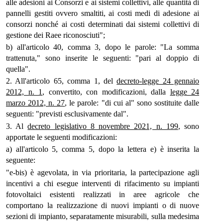
alle adesioni ai Consorzi e ai sistemi collettivi, alle quantità di
pannelli gestiti ovvero smaltiti, ai costi medi di adesione ai
consorzi nonché ai costi determinati dai sistemi collettivi di
gestione dei Raee riconosciuti";
b) all'articolo 40, comma 3, dopo le parole: "La somma
trattenuta," sono inserite le seguenti: "pari al doppio di
quella".
2. All'articolo 65, comma 1, del
decreto-legge 24 gennaio
2012, n. 1
, convertito, con modificazioni, dalla
legge 24
marzo 2012, n. 27
, le parole: "di cui al" sono sostituite dalle
seguenti: "previsti esclusivamente dal".
3. Al
decreto legislativo 8 novembre 2021, n. 199
, sono
apportate le seguenti modificazioni:
a) all'articolo 5, comma 5, dopo la lettera e) è inserita la
seguente:
"e-bis) è agevolata, in via prioritaria, la partecipazione agli
incentivi a chi esegue interventi di rifacimento su impianti
fotovoltaici esistenti realizzati in aree agricole che
comportano la realizzazione di nuovi impianti o di nuove
sezioni di impianto, separatamente misurabili, sulla medesima