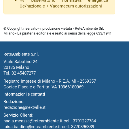
Osservatorio normativa energetica
Ue/nazionale + Vademecum autorizzazioni
© Copyright riservato - riproduzione vietata - ReteAmbiente Srl,
Milano - La pirateria editoriale è reato ai sensi della legge 633/1941
ReteAmbiente S.r.l.
Viale Sabotino 24
20135 Milano
Tel. 02 45487277
Registro Imprese di Milano - R.E.A. MI - 2569357
Codice Fiscale e Partita IVA 10966180969
Informazioni e contatti
Redazione:
redazione@nextville.it
Servizio Clienti:
nadia.meazza@reteambiente.it
cell.
3791227784
luisa.baldino@reteambiente.it
cell.
3770896339