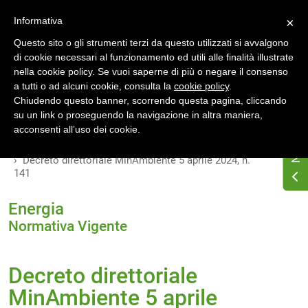
Accedi
Registrati
Informativa
×
Questo sito o gli strumenti terzi da questo utilizzati si avvalgono
di cookie necessari al funzionamento ed utili alle finalità illustrate
nella cookie policy. Se vuoi saperne di più o negare il consenso
a tutti o ad alcuni cookie, consulta la
cookie policy
.
Chiudendo questo banner, scorrendo questa pagina, cliccando
su un link o proseguendo la navigazione in altra maniera,
Home
Osservatorio di normativa energetica
acconsenti all’uso dei cookie.
Normativa energetica nazionale
Normativa Vigente
Decreto direttoriale MinAmbiente 5 aprile 2024, n.
141
Energia
Normativa Vigente
Decreto direttoriale
MinAmbiente 5 aprile