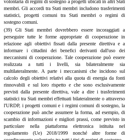
volontaria di regimi di sostegno a progetti ubicati in altri Stati
membri. Gli accordi tra Stati membri includono trasferimenti
statistici, progetti comuni tra Stati membri o regimi di
sostegno comuni.
(39) Gli Stati membri dovrebbero essere incoraggiati a
perseguire tutte le forme appropriate di cooperazione in
relazione agli obiettivi fissati dalla presente direttiva e a
informare i cittadini dei benefici derivanti dall'uso dei
meccanismi di cooperazione. Tale cooperazione può essere
realizzata a tutti i livelli, sia bilateralmente sia
multilateralmente. A parte i meccanismi che incidono sul
calcolo degli obiettivi relativi alla quota di energia da fonti
rinnovabili e sul loro rispetto e che sono esclusivamente
previsti dalla presente direttiva, vale a dire i trasferimenti
statistici tra Stati membri effettuati bilateralmente o attraverso
l'URDP, i progetti comuni e i regimi comuni di sostegno, la
cooperazione può anche assumere la forma, ad esempio, di
scambio di informazioni e migliori prassi, come previsto in
particolare nella piattaforma elettronica istituita nel
regolamento (Ue) 2018/1999 nonché altre forme di
coordinamento volontario tra tutti i tipi di regimi di sostegno.