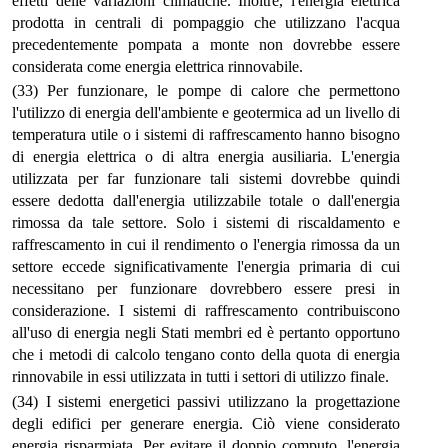
effetti delle variazioni climatiche. Inoltre, l'energia elettrica
prodotta in centrali di pompaggio che utilizzano l'acqua
precedentemente pompata a monte non dovrebbe essere
considerata come energia elettrica rinnovabile.
(33) Per funzionare, le pompe di calore che permettono
l'utilizzo di energia dell'ambiente e geotermica ad un livello di
temperatura utile o i sistemi di raffrescamento hanno bisogno
di energia elettrica o di altra energia ausiliaria. L'energia
utilizzata per far funzionare tali sistemi dovrebbe quindi
essere dedotta dall'energia utilizzabile totale o dall'energia
rimossa da tale settore. Solo i sistemi di riscaldamento e
raffrescamento in cui il rendimento o l'energia rimossa da un
settore eccede significativamente l'energia primaria di cui
necessitano per funzionare dovrebbero essere presi in
considerazione. I sistemi di raffrescamento contribuiscono
all'uso di energia negli Stati membri ed è pertanto opportuno
che i metodi di calcolo tengano conto della quota di energia
rinnovabile in essi utilizzata in tutti i settori di utilizzo finale.
(34) I sistemi energetici passivi utilizzano la progettazione
degli edifici per generare energia. Ciò viene considerato
energia risparmiata. Per evitare il doppio computo, l'energia