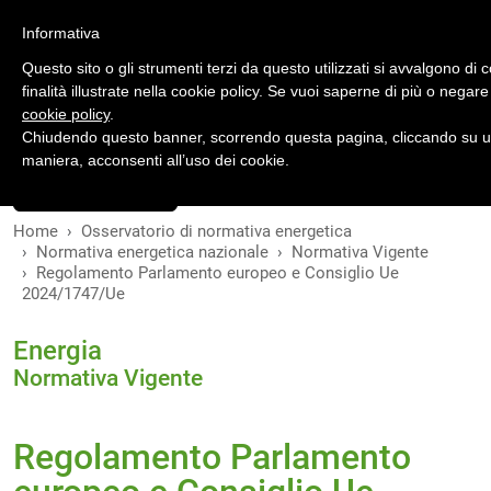
Accedi
Registrati
Informativa
Questo sito o gli strumenti terzi da questo utilizzati si avvalgono di 
finalità illustrate nella cookie policy. Se vuoi saperne di più o negare
cookie policy
.
Chiudendo questo banner, scorrendo questa pagina, cliccando su un
INDICE
VERSIONI
maniera, acconsenti all’uso dei cookie.
MODIFICHE
Home
Osservatorio di normativa energetica
Normativa energetica nazionale
Normativa Vigente
Regolamento Parlamento europeo e Consiglio Ue
2024/1747/Ue
Energia
Normativa Vigente
Regolamento Parlamento