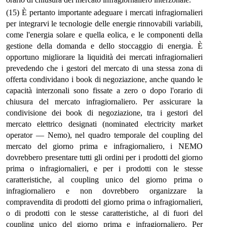
(15) È pertanto importante adeguare i mercati infragiornalieri
per integrarvi le tecnologie delle energie rinnovabili variabili,
come l'energia solare e quella eolica, e le componenti della
gestione della domanda e dello stoccaggio di energia. È
opportuno migliorare la liquidità dei mercati infragiornalieri
prevedendo che i gestori del mercato di una stessa zona di
offerta condividano i book di negoziazione, anche quando le
capacità interzonali sono fissate a zero o dopo l'orario di
chiusura del mercato infragiornaliero. Per assicurare la
condivisione dei book di negoziazione, tra i gestori del
mercato elettrico designati (nominated electricity market
operator — Nemo), nel quadro temporale del coupling del
mercato del giorno prima e infragiornaliero, i NEMO
dovrebbero presentare tutti gli ordini per i prodotti del giorno
prima o infragiornalieri, e per i prodotti con le stesse
caratteristiche, al coupling unico del giorno prima o
infragiornaliero e non dovrebbero organizzare la
compravendita di prodotti del giorno prima o infragiornalieri,
o di prodotti con le stesse caratteristiche, al di fuori del
coupling unico del giorno prima e infragiornaliero. Per