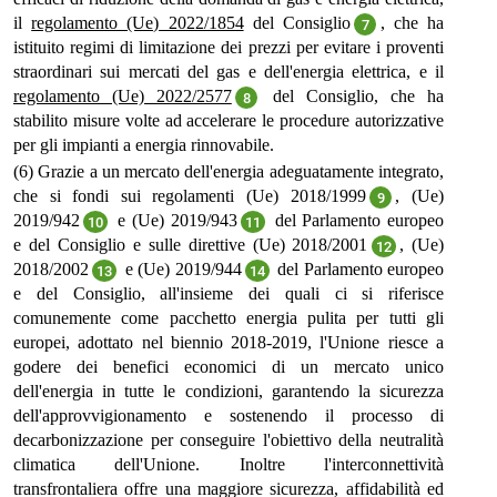
il
regolamento (Ue) 2022/1854
del Consiglio
, che ha
7
istituito regimi di limitazione dei prezzi per evitare i proventi
straordinari sui mercati del gas e dell'energia elettrica, e il
regolamento (Ue) 2022/2577
del Consiglio, che ha
8
stabilito misure volte ad accelerare le procedure autorizzative
per gli impianti a energia rinnovabile.
(6) Grazie a un mercato dell'energia adeguatamente integrato,
che si fondi sui regolamenti (Ue) 2018/1999
, (Ue)
9
2019/942
e (Ue) 2019/943
del Parlamento europeo
10
11
e del Consiglio e sulle direttive (Ue) 2018/2001
, (Ue)
12
2018/2002
e (Ue) 2019/944
del Parlamento europeo
13
14
e del Consiglio, all'insieme dei quali ci si riferisce
comunemente come pacchetto energia pulita per tutti gli
europei, adottato nel biennio 2018-2019, l'Unione riesce a
godere dei benefici economici di un mercato unico
dell'energia in tutte le condizioni, garantendo la sicurezza
dell'approvvigionamento e sostenendo il processo di
decarbonizzazione per conseguire l'obiettivo della neutralità
climatica dell'Unione. Inoltre l'interconnettività
transfrontaliera offre una maggiore sicurezza, affidabilità ed