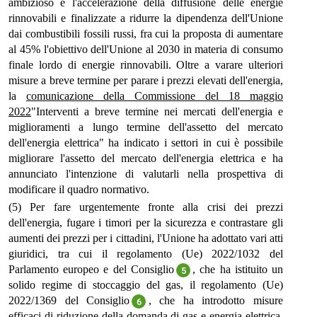
ambizioso e l'accelerazione della diffusione delle energie
rinnovabili e finalizzate a ridurre la dipendenza dell'Unione
dai combustibili fossili russi, fra cui la proposta di aumentare
al 45% l'obiettivo dell'Unione al 2030 in materia di consumo
finale lordo di energie rinnovabili. Oltre a varare ulteriori
misure a breve termine per parare i prezzi elevati dell'energia,
la
comunicazione della Commissione del 18 maggio
2022
"Interventi a breve termine nei mercati dell'energia e
miglioramenti a lungo termine dell'assetto del mercato
dell'energia elettrica" ha indicato i settori in cui è possibile
migliorare l'assetto del mercato dell'energia elettrica e ha
annunciato l'intenzione di valutarli nella prospettiva di
modificare il quadro normativo.
(5) Per fare urgentemente fronte alla crisi dei prezzi
dell'energia, fugare i timori per la sicurezza e contrastare gli
aumenti dei prezzi per i cittadini, l'Unione ha adottato vari atti
giuridici, tra cui il regolamento (Ue) 2022/1032 del
Parlamento europeo e del Consiglio
, che ha istituito un
5
solido regime di stoccaggio del gas, il regolamento (Ue)
2022/1369 del Consiglio
, che ha introdotto misure
6
efficaci di riduzione della domanda di gas e energia elettrica,