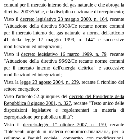
comuni per il mercato interno del gas naturale e che abroga la
direttiva 2003/55/Ce
, e la disciplina nazionale di recepimento;
Visto il
decreto legislativo 23 maggio 2000, n. 164
, recante
"Attuazione della
direttiva 98/30/Ce
recante norme comuni
per il mercato interno del gas naturale, a norma dell'articolo
41 della legge 17 maggio 1999, n. 144" e successive
modificazioni ed integrazioni;
Visto il
decreto legislativo 16 marzo 1999, n. 79
, recante
"Attuazione della
direttiva 96/92/Ce
recante norme comuni
per il mercato interno dell'energia elettrica" e successive
modificazioni ed integrazioni;
Vista la
legge 23 agosto 2004, n. 239
, recante il riordino del
settore energetico;
Visto l'articolo 52-quinquies del
decreto del Presidente della
Repubblica 8 giugno 2001, n. 327
, recante "Testo unico delle
disposizioni legislative e regolamentari in materia di
espropriazione per pubblica utilità";
Visto il
decreto-legge 1° ottobre 2007, n. 159
, recante
"Interventi urgenti in materia economico-finanziaria, per lo
sviluppo e l'equità sociale", convertito, con modificazioni,