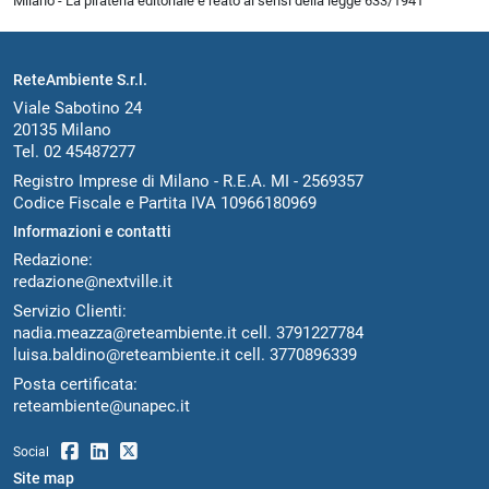
Milano - La pirateria editoriale è reato ai sensi della legge 633/1941
ReteAmbiente S.r.l.
Viale Sabotino 24
20135 Milano
Tel. 02 45487277
Registro Imprese di Milano - R.E.A. MI - 2569357
Codice Fiscale e Partita IVA 10966180969
Informazioni e contatti
Redazione:
redazione@nextville.it
Servizio Clienti:
nadia.meazza@reteambiente.it
cell.
3791227784
luisa.baldino@reteambiente.it
cell.
3770896339
Posta certificata:
reteambiente@unapec.it
Social
Site map