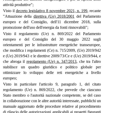
attività produttive";
Visto il
decreto legislativo 8 novembre 2021, n. 199
, recante
"Attuazione della
direttiva (Ue) 2018/2001
del Parlamento
europeo e del Consiglio, dell'11 dicembre 2018, sulla
promozione dell'uso dell'energia da fonti rinnovabili";
Visto il regolamento (Ue) n. 869/2022 del Parlamento
europeo e del Consiglio del 30 maggio 2022 sugli
orientamenti per le infrastrutture energetiche transeuropee,
che modifica i regolamenti (Ce) n. 715/2009, (Ue) 2019/942
e (Ue) 2019/943 e le direttive 2009/73/Ce e (Ue) 2019/944, e
che abroga il
regolamento (Ue) n. 347/2013
, che tra l'altro
stabilisce un quadro giuridico e politico globale per
ottimizzare lo sviluppo delle reti energetiche a livello
europeo;
Visto in particolare l'articolo 9, paragrafo 1, del citato
regolamento (Ue) n. 869/2022, che prevede che ciascuno
Stato membro o l'autorità nazionale competente, se del caso
in collaborazione con le altre autorità interessate, pubblichi un
manuale aggiornato delle procedure relative al procedimento
di rilascio delle autorizzazioni applicabili ai progetti figuranti