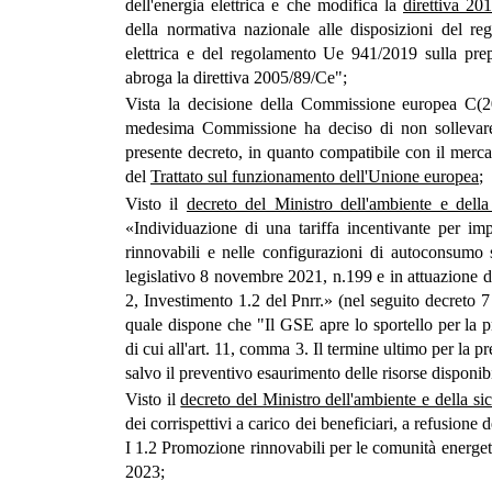
dell'energia elettrica e che modifica la
direttiva 20
della normativa nazionale alle disposizioni del r
elettrica e del regolamento Ue 941/2019 sulla prepar
abroga la direttiva 2005/89/Ce";
Vista la decisione della Commissione europea C(
medesima Commissione ha deciso di non sollevare o
presente decreto, in quanto compatibile con il mercato
del
Trattato sul funzionamento dell'Unione europea
;
Visto il
decreto del Ministro dell'ambiente e dell
«Individuazione di una tariffa incentivante per impi
rinnovabili e nelle configurazioni di autoconsumo s
legislativo 8 novembre 2021, n.199 e in attuazione 
2, Investimento 1.2 del Pnrr.» (nel seguito decreto 7
quale dispone che "Il GSE apre lo sportello per la p
di cui all'art. 11, comma 3. Il termine ultimo per la p
salvo il preventivo esaurimento delle risorse disponib
Visto il
decreto del Ministro dell'ambiente e della s
dei corrispettivi a carico dei beneficiari, a refusione
I 1.2 Promozione rinnovabili per le comunità energet
2023;