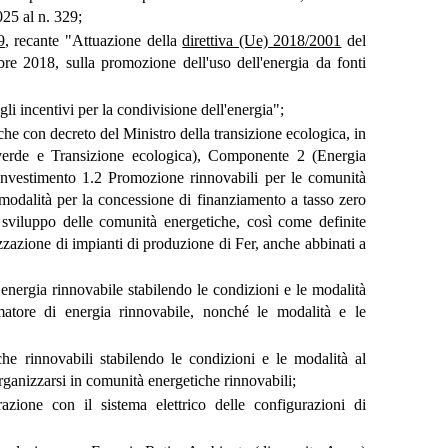
025 al n. 329;
9
, recante "Attuazione della
direttiva (Ue) 2018/2001
del
re 2018, sulla promozione dell'uso dell'energia da fonti
li incentivi per la condivisione dell'energia";
 che con decreto del Ministro della transizione ecologica, in
verde e Transizione ecologica), Componente 2 (Energia
, Investimento 1.2 Promozione rinnovabili per le comunità
e modalità per la concessione di finanziamento a tasso zero
 sviluppo delle comunità energetiche, così come definite
lizzazione di impianti di produzione di Fer, anche abbinati a
i energia rinnovabile stabilendo le condizioni e le modalità
matore di energia rinnovabile, nonché le modalità e le
che rinnovabili stabilendo le condizioni e le modalità al
i organizzarsi in comunità energetiche rinnovabili;
razione con il sistema elettrico delle configurazioni di