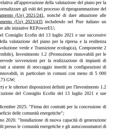
elativa all'approvazione della valutazione del piano per la
 di formalizzare gli esiti del processo di riprogrammazione del
lamento (Ue) 2021/241
, nonché di dare attuazione alle
amento (Ue) 2023/435
includendo nel Pnrr italiano un
are alle iniziative REPowerEU;
 del Consiglio Ecofin del 13 luglio 2021 e sue successive
ella valutazione del piano per la ripresa e la resilienza
(Rivoluzione verde e Transizione ecologica), Componente 2
enibile), Investimento 1.2 (Promozione rinnovabili per le
revede sovvenzioni per la realizzazione di impianti di
ati a sistemi di stoccaggio inseriti in configurazioni di
innovabili, in particolare in comuni con meno di 5 000
1,73 GW;
et) e le ulteriori disposizioni definiti per l'Investimento 1.2
ecuzione del Consiglio Ecofin del 13 luglio 2021 e sue
icembre 2025: "Firma dei contratti per la concessione di
neficio delle comunità energetiche";
no 2026: "Installazione di nuova capacità di generazione
li presso le comunità energetiche e gli autoconsumatori di