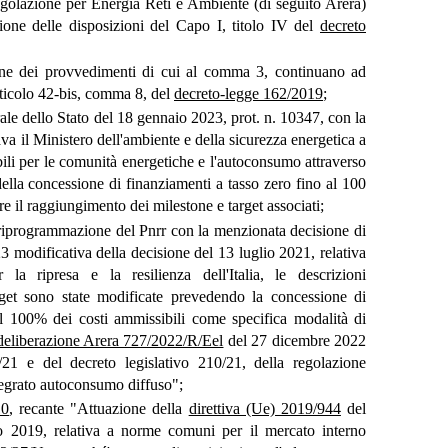
Regolazione per Energia Reti e Ambiente (di seguito Arera)
zione delle disposizioni del Capo I, titolo IV del
decreto
one dei provvedimenti di cui al comma 3, continuano ad
articolo 42-bis, comma 8, del
decreto-legge 162/2019
;
ale dello Stato del 18 gennaio 2023, prot. n. 10347, con la
ava il Ministero dell'ambiente e della sicurezza energetica a
ili per le comunità energetiche e l'autoconsumo attraverso
della concessione di finanziamenti a tasso zero fino al 100
re il raggiungimento dei milestone e target associati;
 riprogrammazione del Pnrr con la menzionata decisione di
 modificativa della decisione del 13 luglio 2021, relativa
la ripresa e la resilienza dell'Italia, le descrizioni
arget sono state modificate prevedendo la concessione di
al 100% dei costi ammissibili come specifica modalità di
deliberazione Arera 727/2022/R/Eel
del 27 dicembre 2022
/21 e del decreto legislativo 210/21, della regolazione
tegrato autoconsumo diffuso";
10
, recante "Attuazione della
direttiva (Ue) 2019/944
del
 2019, relativa a norme comuni per il mercato interno