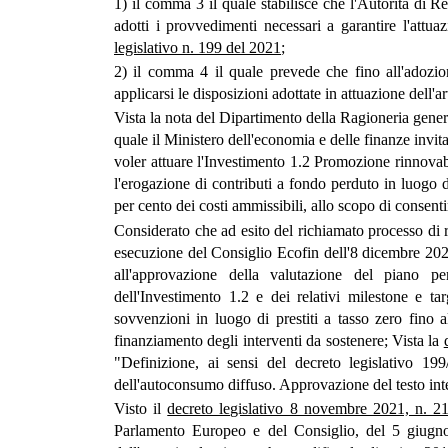
1) il comma 3 il quale stabilisce che l'Autorità di 
adotti i provvedimenti necessari a garantire l'attua
legislativo n. 199 del 2021
;
2) il comma 4 il quale prevede che fino all'adozi
applicarsi le disposizioni adottate in attuazione dell'
Vista la nota del Dipartimento della Ragioneria gener
quale il Ministero dell'economia e delle finanze invit
voler attuare l'Investimento 1.2 Promozione rinnovab
l'erogazione di contributi a fondo perduto in luogo 
per cento dei costi ammissibili, allo scopo di consenti
Considerato che ad esito del richiamato processo di
esecuzione del Consiglio Ecofin dell'8 dicembre 2023
all'approvazione della valutazione del piano per 
dell'Investimento 1.2 e dei relativi milestone e t
sovvenzioni in luogo di prestiti a tasso zero fino 
finanziamento degli interventi da sostenere; Vista la
"Definizione, ai sensi del decreto legislativo 199
dell'autoconsumo diffuso. Approvazione del testo in
Visto il
decreto legislativo 8 novembre 2021, n. 2
Parlamento Europeo e del Consiglio, del 5 giugno