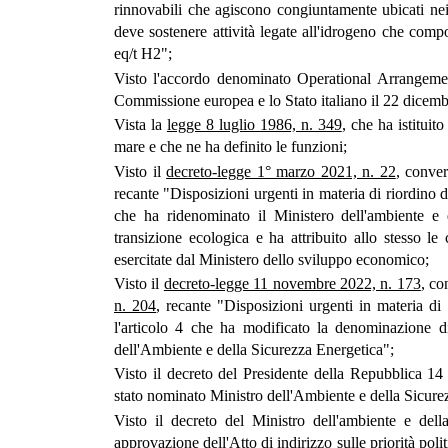
rinnovabili che agiscono congiuntamente ubicati n
deve sostenere attività legate all'idrogeno che comp
eq/t H2";
Visto l'accordo denominato Operational Arrangemen
Commissione europea e lo Stato italiano il 22 dicem
Vista la
legge 8 luglio 1986, n. 349
, che ha istituito
mare e che ne ha definito le funzioni;
Visto il
decreto-legge 1° marzo 2021, n. 22
, conver
recante "Disposizioni urgenti in materia di riordino del
che ha ridenominato il Ministero dell'ambiente e d
transizione ecologica e ha attribuito allo stesso l
esercitate dal Ministero dello sviluppo economico;
Visto il
decreto-legge 11 novembre 2022, n. 173
, co
n. 204
, recante "Disposizioni urgenti in materia di r
l'articolo 4 che ha modificato la denominazione d
dell'Ambiente e della Sicurezza Energetica";
Visto il decreto del Presidente della Repubblica 14
stato nominato Ministro dell'Ambiente e della Sicure
Visto il decreto del Ministro dell'ambiente e del
approvazione dell'Atto di indirizzo sulle priorità po