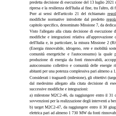
predetta decisione di esecuzione del 13 luglio 2021 r
ripresa e la resilienza dell'Italia al fine, tra l'altro,
Pnrr ai sensi dell'articolo 21 del richiamato
rego
modifiche normative introdotte dal predetto
regol
capitolo specifico, denominato Missione 7, da dedic
Visto l'allegato alla citata decisione di esecuzione
modifiche e integrazioni relativa all'approvazione d
dell'Italia e, in particolare, la misura Missione 2 
(Energia rinnovabile, idrogeno, rete e mobilità sost
comunità energetiche e l'autoconsumo) la quale p
produzione di energia da fonti rinnovabili, accoppi
autoconsumo collettivo e comunità delle energie r
abitanti per una potenza complessiva pari almeno a 
Considerati i traguardi (milestone), gli obiettivi (targ
dal medesimo allegato alla citata decisione di es
successive modifiche e integrazioni:
a) milestone M2C2-46, da raggiungere entro il 31 d
sovvenzioni per la realizzazione degli interventi a be
b) target M2C2-47, da raggiungere entro il 30 giug
elettrica pari ad almeno 1 730 MW da fonti rinnovabi