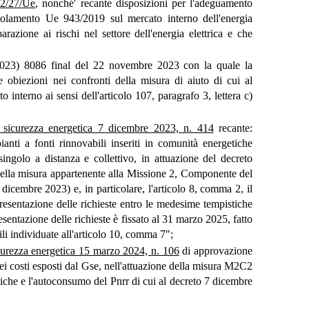
12/27/Ue
, nonché' recante disposizioni per l'adeguamento
egolamento Ue 943/2019 sul mercato interno dell'energia
azione ai rischi nel settore dell'energia elettrica e che
2023) 8086 final del 22 novembre 2023 con la quale la
biezioni nei confronti della misura di aiuto di cui al
 interno ai sensi dell'articolo 107, paragrafo 3, lettera c)
a sicurezza energetica 7 dicembre 2023, n. 414
recante:
anti a fonti rinnovabili inseriti in comunità energetiche
ingolo a distanza e collettivo, in attuazione del decreto
della misura appartenente alla Missione 2, Componente del
 dicembre 2023) e, in particolare, l'articolo 8, comma 2, il
resentazione delle richieste entro le medesime tempistiche
resentazione delle richieste è fissato al 31 marzo 2025, fatto
ili individuate all'articolo 10, comma 7";
icurezza energetica 15 marzo 2024, n. 106
di approvazione
 dei costi esposti dal Gse, nell'attuazione della misura M2C2
iche e l'autoconsumo del Pnrr di cui al decreto 7 dicembre