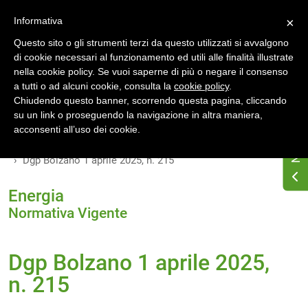
Accedi
Registrati
Informativa
×
Questo sito o gli strumenti terzi da questo utilizzati si avvalgono
di cookie necessari al funzionamento ed utili alle finalità illustrate
nella cookie policy. Se vuoi saperne di più o negare il consenso
a tutti o ad alcuni cookie, consulta la
cookie policy
.
Chiudendo questo banner, scorrendo questa pagina, cliccando
su un link o proseguendo la navigazione in altra maniera,
Home
Normativa energetica regionale
acconsenti all’uso dei cookie.
Provincia di Bolzano (Trentino AA)
Normativa Vigente
Dgp Bolzano 1 aprile 2025, n. 215
Energia
Normativa Vigente
Dgp Bolzano 1 aprile 2025,
n. 215