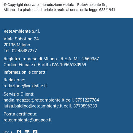
© Copyright riservato - riproduzione vietata - ReteAmbiente Srl,
Milano - La pirateria editoriale è reato ai sensi della legge 633/1941
ReteAmbiente S.r.l.
Viale Sabotino 24
20135 Milano
Tel. 02 45487277
Registro Imprese di Milano - R.E.A. MI - 2569357
Codice Fiscale e Partita IVA 10966180969
Informazioni e contatti
Redazione:
redazione@nextville.it
Servizio Clienti:
nadia.meazza@reteambiente.it
cell.
3791227784
luisa.baldino@reteambiente.it
cell.
3770896339
Posta certificata:
reteambiente@unapec.it
Social