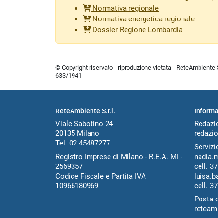
Normativa regionale
Normativa energetica regionale
Dossier Regione Lombardia
© Copyright riservato - riproduzione vietata - ReteAmbiente Sr
633/1941
ReteAmbiente S.r.l.
Informa
Viale Sabotino 24
Redazi
20135 Milano
redazio
Tel. 02 45487277
Servizio
Registro Imprese di Milano - R.E.A. MI -
nadia.
2569357
cell.
37
Codice Fiscale e Partita IVA
luisa.b
10966180969
cell.
37
Posta c
reteam