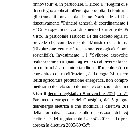
rinnovabili" e, in particolare, il Titolo II "Regimi d
di sostegno applicati all'energia prodotta da fonti 
gli strumenti previsti dal Piano Nazionale di Rip
rispettivamente "Principi generali di coordinamento f
e "Criteri specifici di coordinamento fra misure del Pn
Visto, in particolare l'articolo 14 del
decreto legisla
prevede che con decreto del Ministro della transi
(Rivoluzione verde e Transizione ecologica), Compo
sostenibile), Investimento 1.1 "Sviluppo agrovoltai
realizzazione di impianti agrivoltaici attraverso la co
in conformità a quanto stabilito dall'articolo 65,
convertito, con modificazioni, dalla legge 24 marzo 
ibridi agricoltura-produzione energetica, non comprome
medesimo decreto sono definite le condizioni di cumulab
Visto il
decreto legislativo 8 novembre 2021, n. 2
Parlamento europeo e del Consiglio, del 5 giugno
dell'energia elettrica e che modifica la
direttiva 20
della normativa nazionale alle disposizioni del r
elettrica e del regolamento Ue 941/2019 sulla prepar
abroga la direttiva 2005/89/Ce";