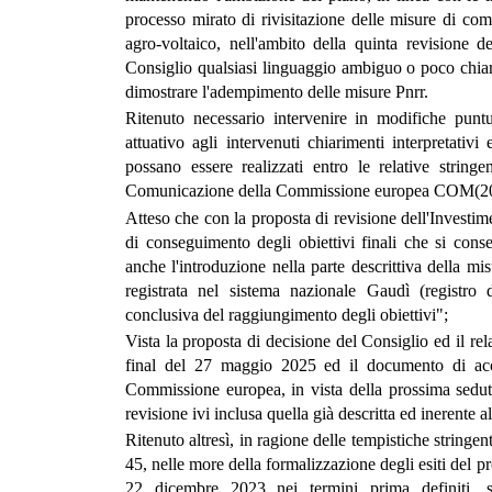
processo mirato di rivisitazione delle misure di co
agro-voltaico, nell'ambito della quinta revisione d
Consiglio qualsiasi linguaggio ambiguo o poco chiaro,
dimostrare l'adempimento delle misure Pnrr.
Ritenuto necessario intervenire in modifiche puntua
attuativo agli intervenuti chiarimenti interpretativi
possano essere realizzati entro le relative string
Comunicazione della Commissione europea COM(202
Atteso che con la proposta di revisione dell'Investime
di conseguimento degli obiettivi finali che si conse
anche l'introduzione nella parte descrittiva della mi
registrata nel sistema nazionale Gaudì (registro
conclusiva del raggiungimento degli obiettivi";
Vista la proposta di decisione del Consiglio ed il
final del 27 maggio 2025 ed il documento di a
Commissione europea, in vista della prossima seduta
revisione ivi inclusa quella già descritta ed inerente 
Ritenuto altresì, in ragione delle tempistiche stringe
45, nelle more della formalizzazione degli esiti del 
22 dicembre 2023 nei termini prima definiti, subo