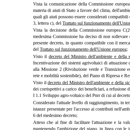
Vista la comunicazione della Commissione europea 
materia di aiuti di Stato a favore del clima, dell'ambi
quali gli aiuti possono essere considerati compatibili
3, lettera c), del
Trattato sul funzionamento dell'Uni
Vista la decisione della Commissione europea C(
medesima Commissione ha deciso di non sollevare obi
presente decreto, in quanto compatibile con il mercato
del
Trattato sul funzionamento dell'Unione europea
;
Visto il
decreto del Ministro dell'ambiente e della
Incentivazione dei sistemi agrivoltaici di attuazione
alla Missione 2 (Rivoluzione verde e Transizione e
rete e mobilità sostenibile), del Piano di Ripresa e R
Visto il
decreto del Ministro dell'ambiente e della s
dei corrispettivi a carico dei beneficiari, a refusione
I 1.1 Sviluppo agro-voltaico del Pnrr di cui al decre
Considerato l'attuale livello di raggiungimento, in te
istanze presentate per l'accesso ai contributi nell'am
6 del medesimo decreto;
Atteso che al fine di facilitare l'attuazione e la va
mantenendo l'ambizione del piano, in linea con le 