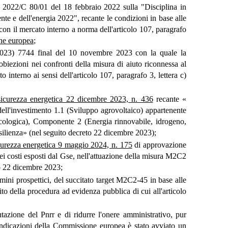
2022/C 80/01 del 18 febbraio 2022 sulla "Disciplina in
ente e dell'energia 2022", recante le condizioni in base alle
 con il mercato interno a norma dell'articolo 107, paragrafo
one europea
;
2023) 7744 final del 10 novembre 2023 con la quale la
ezioni nei confronti della misura di aiuto riconnessa al
 interno ai sensi dell'articolo 107, paragrafo 3, lettera c)
 sicurezza energetica 22 dicembre 2023, n. 436
recante «
 dell'investimento 1.1 (Sviluppo agrovoltaico) appartenente
cologica), Componente 2 (Energia rinnovabile, idrogeno,
esilienza» (nel seguito decreto 22 dicembre 2023);
icurezza energetica 9 maggio 2024, n. 175
di approvazione
 dei costi esposti dal Gse, nell'attuazione della misura M2C2
to 22 dicembre 2023;
rmini prospettici, del succitato target M2C2-45 in base alle
bito della procedura ad evidenza pubblica di cui all'articolo
lutazione del Pnrr e di ridurre l'onere amministrativo, pur
indicazioni della Commissione europea è stato avviato un