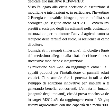
dedicare alle iniziative REPowerEU;
Visto l'allegato alla citata decisione di esecuzione
modifiche e integrazioni e, in particolare, l'Invest
2 Energia rinnovabile, idrogeno, rete e mobilità sos
ecologica (nel seguito anche M2C2 I 1.1 ovvero Inve
prestiti a sostegno degli investimenti nella costruzione
misurazione per monitorare l'attività agricola sottostan
recupero della fertilità del suolo, la resilienza ai camb
di colture;
Considerati i traguardi (milestone), gli obiettivi (targ
dal medesimo allegato alla citata decisione di es
successive modifiche e integrazioni:
a) milestone M2C2-44, da raggiungere entro il 31 d
appalti pubblici per l'installazione di pannelli sola
voltaici. Ci si attende che la potenza installata de
sviluppo di soluzioni innovative per impianti a te
generando benefici concorrenti. L'entrata in funzion
(anagrafe degli impianti), che dà prova conclusiva de
b) target M2C2-45, da raggiungere entro il 30 giugn
sistemi agro-voltaici con una capacità di almeno 90