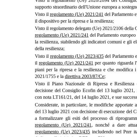
Visto il regolamento (Ue) 2020/2094 del Consiglio
supporto straordinario dell'Unione europea a sostegno
Visto il
regolamento (Ue) 2021/241
del Parlamento eu
il dispositivo per la ripresa e la resilienza;
Visto il regolamento delegato (Ue) 2021/2106 della 
regolamento (Ue) 2021/241
del Parlamento europeo e 
la resilienza, stabilendo gli indicatori comuni e gli e
della resilienza;
Visto il
regolamento (Ue) 2023/435
del Parlamento e
il
regolamento (Ue) 2021/241
per quanto riguarda l
piani per la ripresa e la resilienza e che modific
2021/1755 e la
direttiva 2003/87/Ce
;
Visto il Piano Nazionale di Ripresa e Resilienza (
decisione del Consiglio Ecofin del 13 luglio 2021, no
con nota LT161/21, del 14 luglio 2021, e sue success
Considerate, in particolare, le modifiche apportate 
del 13 luglio 2021 con decisione di esecuzione del Con
a formalizzare gli esiti del processo di riprogramm
regolamento (Ue) 2021/241
, nonché a dare attua
regolamento (Ue) 2023/435
includendo nel Pnrr it