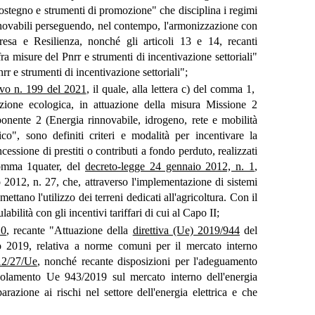
i sostegno e strumenti di promozione" che disciplina i regimi
rinnovabili perseguendo, nel contempo, l'armonizzazione con
resa e Resilienza, nonché gli articoli 13 e 14, recanti
ra misure del Pnrr e strumenti di incentivazione settoriali"
rr e strumenti di incentivazione settoriali";
tivo n. 199 del 2021
, il quale, alla lettera c) del comma 1,
zione ecologica, in attuazione della misura Missione 2
nente 2 (Energia rinnovabile, idrogeno, rete e mobilità
co", sono definiti criteri e modalità per incentivare la
ncessione di prestiti o contributi a fondo perduto, realizzati
 comma 1quater, del
decreto-legge 24 gennaio 2012, n. 1
,
2012, n. 27, che, attraverso l'implementazione di sistemi
ttano l'utilizzo dei terreni dedicati all'agricoltura. Con il
ilità con gli incentivi tariffari di cui al Capo II;
10
, recante "Attuazione della
direttiva (Ue) 2019/944
del
 2019, relativa a norme comuni per il mercato interno
12/27/Ue
, nonché recante disposizioni per l'adeguamento
egolamento Ue 943/2019 sul mercato interno dell'energia
azione ai rischi nel settore dell'energia elettrica e che