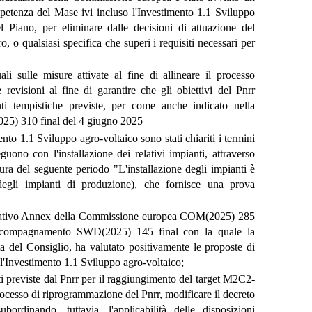
mpetenza del Mase ivi incluso l'Investimento 1.1 Sviluppo
el Piano, per eliminare dalle decisioni di attuazione del
 o qualsiasi specifica che superi i requisiti necessari per
li sulle misure attivate al fine di allineare il processo
 e revisioni al fine di garantire che gli obiettivi del Pnrr
enti tempistiche previste, per come anche indicato nella
5) 310 final del 4 giugno 2025
nto 1.1 Sviluppo agro-voltaico sono stati chiariti i termini
guono con l'installazione dei relativi impianti, attraverso
sura del seguente periodo "L'installazione degli impianti è
 degli impianti di produzione), che fornisce una prova
 relativo Annex della Commissione europea COM(2025) 285
ccompagnamento SWD(2025) 145 final con la quale la
 del Consiglio, ha valutato positivamente le proposte di
all'Investimento 1.1 Sviluppo agro-voltaico;
nti previste dal Pnrr per il raggiungimento del target M2C2-
processo di riprogrammazione del Pnrr, modificare il decreto
rdinando, tuttavia, l'applicabilità delle disposizioni