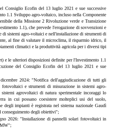
 del Consiglio Ecofin del 13 luglio 2021 e sue successive
imento 1.1 Sviluppo agro-voltaico, incluso nella Componente
tenibile della Missione 2 Rivoluzione verde e Transizione
stimento 1.1), che prevede l'erogazione di sovvenzioni e
 di sistemi agro-voltaici e nell'installazione di strumenti di
te, al fine di valutare il microclima, il risparmio idrico, il
iamenti climatici e la produttività agricola per i diversi tipi
et) e le ulteriori disposizioni definite per l'Investimento 1.1
ecuzione del Consiglio Ecofin del 13 luglio 2021 e sue
icembre 2024: "Notifica dell'aggiudicazione di tutti gli
ri fotovoltaici e strumenti di misurazione in sistemi agro-
i sistemi agrovoltaici di natura sperimentale incoraggi lo
rra in cui possano coesistere molteplici usi del suolo,
e degli impianti è registrata nel sistema nazionale Gaudì
l conseguimento degli obiettivi";
o 2026: "Installazione di pannelli solari fotovoltaici in
0 MW";