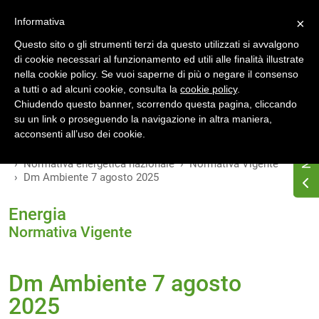
Accedi
Registrati
Informativa
×
Questo sito o gli strumenti terzi da questo utilizzati si avvalgono
di cookie necessari al funzionamento ed utili alle finalità illustrate
nella cookie policy. Se vuoi saperne di più o negare il consenso
a tutti o ad alcuni cookie, consulta la
cookie policy
.
INDICE
VERSIONI
Chiudendo questo banner, scorrendo questa pagina, cliccando
su un link o proseguendo la navigazione in altra maniera,
MODIFICHE
acconsenti all’uso dei cookie.
Home
Osservatorio di normativa energetica
Normativa energetica nazionale
Normativa Vigente
Dm Ambiente 7 agosto 2025
Energia
Normativa Vigente
Dm Ambiente 7 agosto
2025