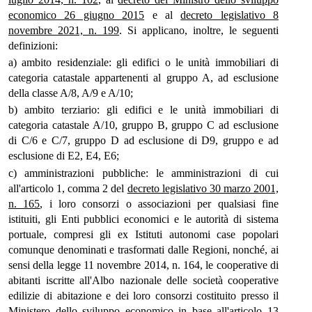
economico 26 giugno 2015
e al
decreto legislativo 8
novembre 2021, n. 199
. Si applicano, inoltre, le seguenti
definizioni:
a) ambito residenziale: gli edifici o le unità immobiliari di
categoria catastale appartenenti al gruppo A, ad esclusione
della classe A/8, A/9 e A/10;
b) ambito terziario: gli edifici e le unità immobiliari di
categoria catastale A/10, gruppo B, gruppo C ad esclusione
di C/6 e C/7, gruppo D ad esclusione di D9, gruppo e ad
esclusione di E2, E4, E6;
c) amministrazioni pubbliche: le amministrazioni di cui
all'articolo 1, comma 2 del
decreto legislativo 30 marzo 2001,
n. 165
, i loro consorzi o associazioni per qualsiasi fine
istituiti, gli Enti pubblici economici e le autorità di sistema
portuale, compresi gli ex Istituti autonomi case popolari
comunque denominati e trasformati dalle Regioni, nonché, ai
sensi della legge 11 novembre 2014, n. 164, le cooperative di
abitanti iscritte all'Albo nazionale delle società cooperative
edilizie di abitazione e dei loro consorzi costituito presso il
Ministero dello sviluppo economico in base all'articolo 13