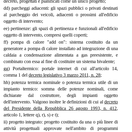
decreto, progettati e pianificati come un unico progetto;
dd) parcheggi adiacenti: gli spazi pubblici o privati destinati
al parcheggio dei veicoli, adiacenti o prossimi all'edificio
oggetto di intervento;
ee) pertinenze: gli spazi di pertinenza e funzionali all'edificio
oggetto di intervento, compresi quelli coperti;
ff) pompa di calore "add on": sistema costituito da un
generatore a pompa di calore installato ad integrazione di una
caldaia a condensazione alimentata a gas preesistente, e
combinato con essa al fine di costituire un sistema bivalente;
gg) Portaltermico: portale internet di cui all'articolo 14,
comma 1 del
decreto legislativo 3 marzo 2011, n. 28
;
hh) potenza termica nominale o potenza termica utile di un
impianto termico: somma delle potenze nominali, come
dichiarate dal costruttore, degli impianti oggetto
dell'intervento. Valgono inoltre le definizioni di cui al
decreto
del Presidente della Repubblica 26 agosto 1993, n. 412
,
articolo 1, lettere q), r), s) e t);
ii) progetto integrato: progetto costituito da una o più linee di
attività progettuali approvate nell'ambito di programmi