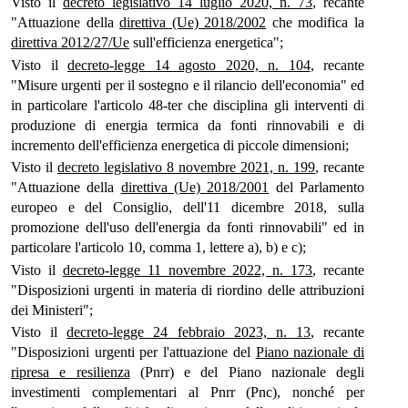
Visto il
decreto legislativo 14 luglio 2020, n. 73
, recante
"Attuazione della
direttiva (Ue) 2018/2002
che modifica la
direttiva 2012/27/Ue
sull'efficienza energetica";
Visto il
decreto-legge 14 agosto 2020, n. 104
, recante
"Misure urgenti per il sostegno e il rilancio dell'economia" ed
in particolare l'articolo 48-ter che disciplina gli interventi di
produzione di energia termica da fonti rinnovabili e di
incremento dell'efficienza energetica di piccole dimensioni;
Visto il
decreto legislativo 8 novembre 2021, n. 199
, recante
"Attuazione della
direttiva (Ue) 2018/2001
del Parlamento
europeo e del Consiglio, dell'11 dicembre 2018, sulla
promozione dell'uso dell'energia da fonti rinnovabili" ed in
particolare l'articolo 10, comma 1, lettere a), b) e c);
Visto il
decreto-legge 11 novembre 2022, n. 173
, recante
"Disposizioni urgenti in materia di riordino delle attribuzioni
dei Ministeri";
Visto il
decreto-legge 24 febbraio 2023, n. 13
, recante
"Disposizioni urgenti per l'attuazione del
Piano nazionale di
ripresa e resilienza
(Pnrr) e del Piano nazionale degli
investimenti complementari al Pnrr (Pnc), nonché per