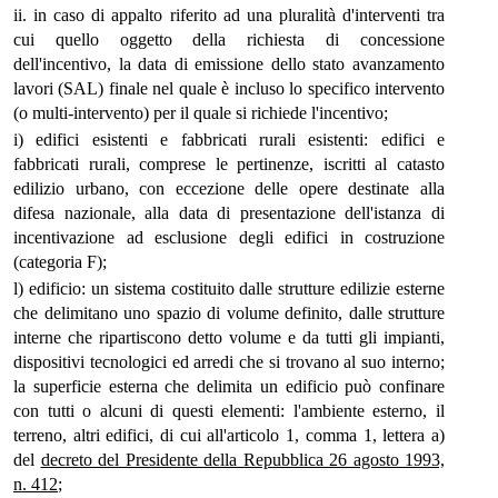
ii. in caso di appalto riferito ad una pluralità d'interventi tra
cui quello oggetto della richiesta di concessione
dell'incentivo, la data di emissione dello stato avanzamento
lavori (SAL) finale nel quale è incluso lo specifico intervento
(o multi-intervento) per il quale si richiede l'incentivo;
i) edifici esistenti e fabbricati rurali esistenti: edifici e
fabbricati rurali, comprese le pertinenze, iscritti al catasto
edilizio urbano, con eccezione delle opere destinate alla
difesa nazionale, alla data di presentazione dell'istanza di
incentivazione ad esclusione degli edifici in costruzione
(categoria F);
l) edificio: un sistema costituito dalle strutture edilizie esterne
che delimitano uno spazio di volume definito, dalle strutture
interne che ripartiscono detto volume e da tutti gli impianti,
dispositivi tecnologici ed arredi che si trovano al suo interno;
la superficie esterna che delimita un edificio può confinare
con tutti o alcuni di questi elementi: l'ambiente esterno, il
terreno, altri edifici, di cui all'articolo 1, comma 1, lettera a)
del
decreto del Presidente della Repubblica 26 agosto 1993,
n. 412
;