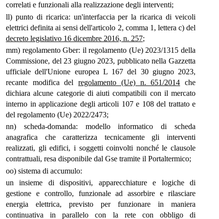
correlati e funzionali alla realizzazione degli interventi;
ll) punto di ricarica: un'interfaccia per la ricarica di veicoli
elettrici definita ai sensi dell'articolo 2, comma 1, lettera c) del
decreto legislativo 16 dicembre 2016, n. 257
;
mm) regolamento Gber: il regolamento (Ue) 2023/1315 della
Commissione, del 23 giugno 2023, pubblicato nella Gazzetta
ufficiale dell'Unione europea L 167 del 30 giugno 2023,
recante modifica del
regolamento (Ue) n. 651/2014
che
dichiara alcune categorie di aiuti compatibili con il mercato
interno in applicazione degli articoli 107 e 108 del trattato e
del regolamento (Ue) 2022/2473;
nn) scheda-domanda: modello informatico di scheda
anagrafica che caratterizza tecnicamente gli interventi
realizzati, gli edifici, i soggetti coinvolti nonché le clausole
contrattuali, resa disponibile dal Gse tramite il Portaltermico;
oo) sistema di accumulo:
un insieme di dispositivi, apparecchiature e logiche di
gestione e controllo, funzionale ad assorbire e rilasciare
energia elettrica, previsto per funzionare in maniera
continuativa in parallelo con la rete con obbligo di