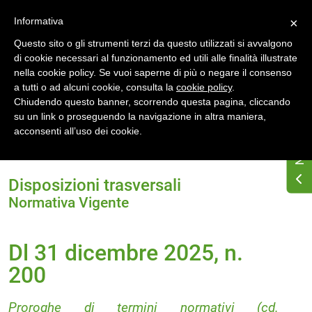
Accedi
Registrati
Informativa
×
Questo sito o gli strumenti terzi da questo utilizzati si avvalgono
di cookie necessari al funzionamento ed utili alle finalità illustrate
nella cookie policy. Se vuoi saperne di più o negare il consenso
a tutti o ad alcuni cookie, consulta la
cookie policy
.
Chiudendo questo banner, scorrendo questa pagina, cliccando
su un link o proseguendo la navigazione in altra maniera,
Home
Osservatorio di normativa energetica
acconsenti all’uso dei cookie.
Normativa energetica nazionale
Normativa Vigente
Dl 31 dicembre 2025, n. 200
Disposizioni trasversali
Normativa Vigente
Dl 31 dicembre 2025, n.
200
Proroghe di termini normativi (cd.