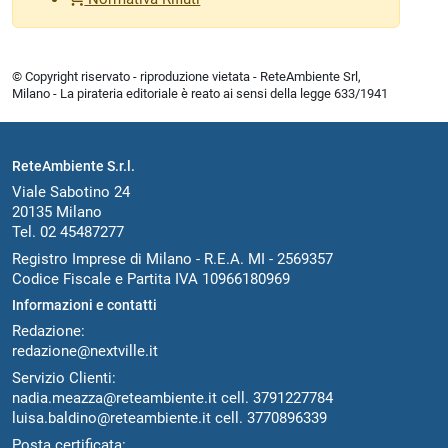
© Copyright riservato - riproduzione vietata - ReteAmbiente Srl,
Milano - La pirateria editoriale è reato ai sensi della legge 633/1941
ReteAmbiente S.r.l.
Viale Sabotino 24
20135 Milano
Tel. 02 45487277
Registro Imprese di Milano - R.E.A. MI - 2569357
Codice Fiscale e Partita IVA 10966180969
Informazioni e contatti
Redazione:
redazione@nextville.it
Servizio Clienti:
nadia.meazza@reteambiente.it
cell.
3791227784
luisa.baldino@reteambiente.it
cell.
3770896339
Posta certificata: