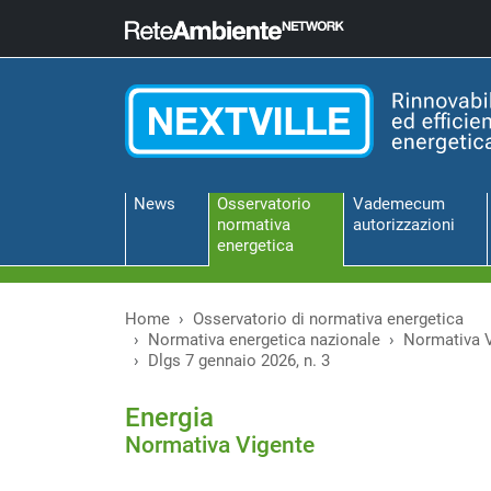
News
Osservatorio
Vademecum
normativa
autorizzazioni
energetica
Home
Osservatorio di normativa energetica
Normativa energetica nazionale
Normativa 
Dlgs 7 gennaio 2026, n. 3
Energia
Normativa Vigente