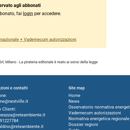
rvato agli abbonati
bonato, fai
login
per accedere.
/nazionale + Vademecum autorizzazioni
l, Milano - La pirateria editoriale è reato ai sensi della legge
zioni e contatti
Site map
one:
Home
ne@nextville.it
News
Osservatorio normativa energet
 Clienti:
Vademecum autorizzazioni
meazza@reteambiente.it
Normativa energetica regionale
91227784
Dossier regioni
aldino@reteambiente.it