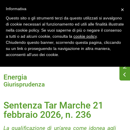
Accedi
Registrati
Informativa
×
Questo sito o gli strumenti terzi da questo utilizzati si avvalgono
di cookie necessari al funzionamento ed utili alle finalità illustrate
nella cookie policy. Se vuoi saperne di più o negare il consenso
a tutti o ad alcuni cookie, consulta la
cookie policy
.
Chiudendo questo banner, scorrendo questa pagina, cliccando
su un link o proseguendo la navigazione in altra maniera,
Home
Osservatorio di normativa energetica
acconsenti all’uso dei cookie.
Normativa energetica nazionale
Giurisprudenza
Sentenza Tar Marche 21 febbraio 2026, n. 236
Energia
Giurisprudenza
Sentenza Tar Marche 21
febbraio 2026, n. 236
La qualificazione di un'area come idonea agli