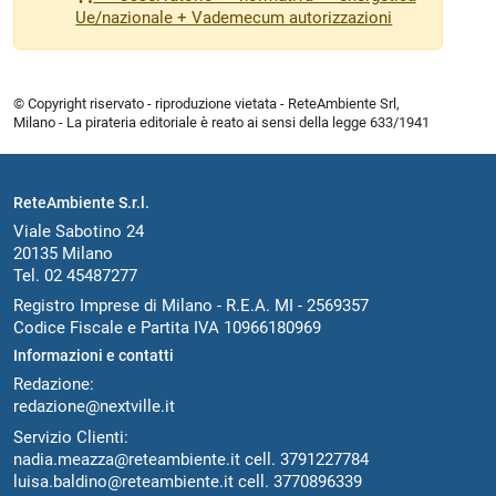
Ue/nazionale + Vademecum autorizzazioni
© Copyright riservato - riproduzione vietata - ReteAmbiente Srl,
Milano - La pirateria editoriale è reato ai sensi della legge 633/1941
ReteAmbiente S.r.l.
Viale Sabotino 24
20135 Milano
Tel. 02 45487277
Registro Imprese di Milano - R.E.A. MI - 2569357
Codice Fiscale e Partita IVA 10966180969
Informazioni e contatti
Redazione:
redazione@nextville.it
Servizio Clienti:
nadia.meazza@reteambiente.it
cell.
3791227784
luisa.baldino@reteambiente.it
cell.
3770896339