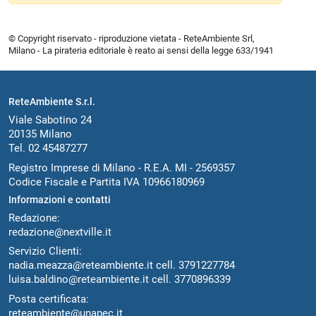
© Copyright riservato - riproduzione vietata - ReteAmbiente Srl,
Milano - La pirateria editoriale è reato ai sensi della legge 633/1941
ReteAmbiente S.r.l.
Viale Sabotino 24
20135 Milano
Tel. 02 45487277
Registro Imprese di Milano - R.E.A. MI - 2569357
Codice Fiscale e Partita IVA 10966180969
Informazioni e contatti
Redazione:
redazione@nextville.it
Servizio Clienti:
nadia.meazza@reteambiente.it
cell.
3791227784
luisa.baldino@reteambiente.it
cell.
3770896339
Posta certificata:
reteambiente@unapec.it