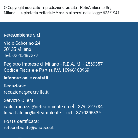
© Copyright riservato - riproduzione vietata - ReteAmbiente Srl,
Milano - La pirateria editoriale è reato ai sensi della legge 633/1941
ReteAmbiente S.r.l.
Viale Sabotino 24
20135 Milano
Tel. 02 45487277
Registro Imprese di Milano - R.E.A. MI - 2569357
Codice Fiscale e Partita IVA 10966180969
Informazioni e contatti
Redazione:
redazione@nextville.it
Servizio Clienti:
nadia.meazza@reteambiente.it
cell.
3791227784
luisa.baldino@reteambiente.it
cell.
3770896339
Posta certificata:
reteambiente@unapec.it