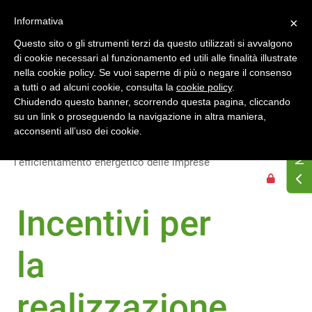
Accedi
Registrati
Informativa
×
Questo sito o gli strumenti terzi da questo utilizzati si avvalgono
di cookie necessari al funzionamento ed utili alle finalità illustrate
nella cookie policy. Se vuoi saperne di più o negare il consenso
a tutti o ad alcuni cookie, consulta la
cookie policy
.
Chiudendo questo banner, scorrendo questa pagina, cliccando
su un link o proseguendo la navigazione in altra maniera,
Home
Dossier Regioni
Valle d'Aosta
acconsenti all’uso dei cookie.
Bandi regionali
Incentivi per la realizzazione di interventi per
l'efficientamento energetico delle imprese
Incentivi per
la
realizzazione