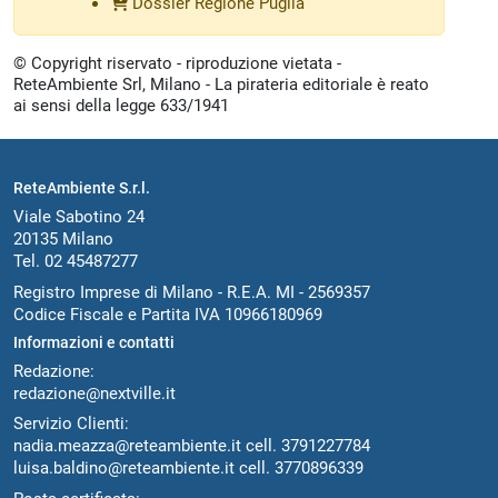
Dossier Regione Puglia
© Copyright riservato - riproduzione vietata -
ReteAmbiente Srl, Milano - La pirateria editoriale è reato
ai sensi della legge 633/1941
ReteAmbiente S.r.l.
Viale Sabotino 24
20135 Milano
Tel. 02 45487277
Registro Imprese di Milano - R.E.A. MI - 2569357
Codice Fiscale e Partita IVA 10966180969
Informazioni e contatti
Redazione:
redazione@nextville.it
Servizio Clienti:
nadia.meazza@reteambiente.it
cell.
3791227784
luisa.baldino@reteambiente.it
cell.
3770896339